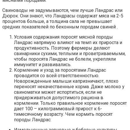
мясными породами.
Свиноводы не задумываются, чем лучше Ландрас или
Дюрок. Они знают, что Ландрасы содержат мяса на 2-5
процентов больше, а толщина сала не превышает
средних показателей по беконным породам свиней .
Условия содержания поросят мясной породы
Ландрас напрямую влияют на темп их прироста и
продуктивность. Поэтому фермеры делают
свинарники сухими, теплыми и проветриваемыми,
чтобы поросята Ландрас не болели, укрепляли
иммунитет и развивались.
Кормление и уход за поросятами Ландрас
проводится со всей ответственностью.
Новорожденные малыши капризничают, плохо
переносят некачественные корма. Даже молоко у
свиноматки может испортиться, если не
придерживаться допустимого рациона в
кормлении. Только правильное кормление поросят
дает 100 – килограммовый прирост к 6-
тимесячному возрасту. Чем кормить поросят
породы Ландрас:
Измельченные зерновые и бобовые культуры