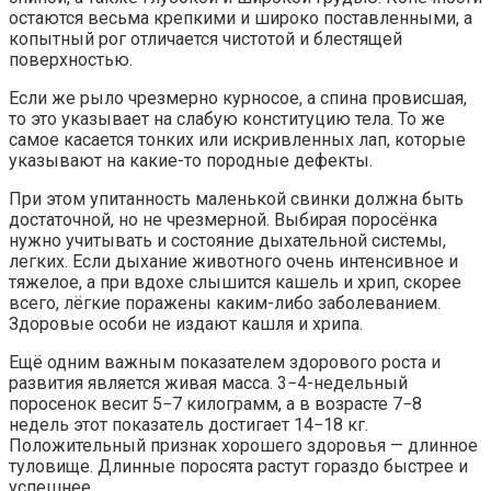
остаются весьма крепкими и широко поставленными, а
копытный рог отличается чистотой и блестящей
поверхностью.
Если же рыло чрезмерно курносое, а спина провисшая,
то это указывает на слабую конституцию тела. То же
самое касается тонких или искривленных лап, которые
указывают на какие-то породные дефекты.
При этом упитанность маленькой свинки должна быть
достаточной, но не чрезмерной. Выбирая поросёнка
нужно учитывать и состояние дыхательной системы,
легких. Если дыхание животного очень интенсивное и
тяжелое, а при вдохе слышится кашель и хрип, скорее
всего, лёгкие поражены каким-либо заболеванием.
Здоровые особи не издают кашля и хрипа.
Ещё одним важным показателем здорового роста и
развития является живая масса. 3−4-недельный
поросенок весит 5−7 килограмм, а в возрасте 7−8
недель этот показатель достигает 14−18 кг.
Положительный признак хорошего здоровья — длинное
туловище. Длинные поросята растут гораздо быстрее и
успешнее.