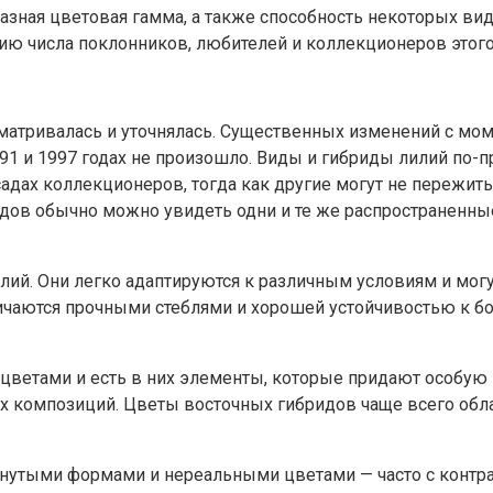
зная цветовая гамма, а также способность некоторых вид
нию числа поклонников, любителей и коллекционеров этого
сматривалась и уточнялась. Существенных изменений с м
991 и 1997 годах не произошло. Виды и гибриды лилий по-
адах коллекционеров, тогда как другие могут не пережит
одов обычно можно увидеть одни и те же распространенн
илий. Они легко адаптируются к различным условиям и мог
личаются прочными стеблями и хорошей устойчивостью к б
ветами и есть в них элементы, которые придают особую 
ых композиций. Цветы восточных гибридов чаще всего о
тыми формами и нереальными цветами — часто с контрас