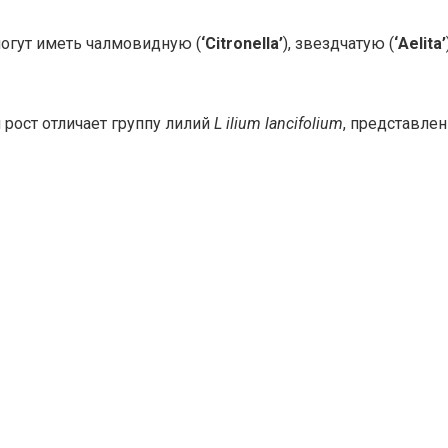
могут иметь чалмовидную (
‘Citronella’
), звездчатую (
‘Aelita’
рост отличает группу лилий
L
ilium lancifolium
, представле