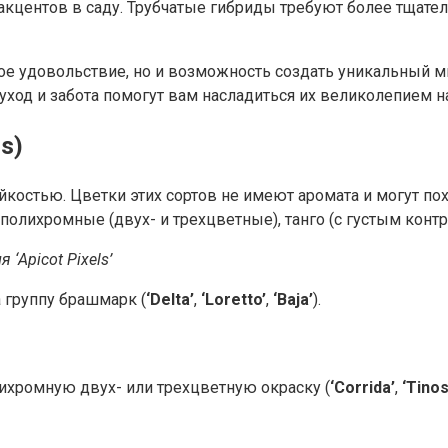
акцентов в саду. Трубчатые гибриды требуют более тщател
кое удовольствие, но и возможность создать уникальный 
уход и забота помогут вам насладиться их великолепием н
s)
йкостью. Цветки этих сортов не имеют аромата и могут по
полихромные (двух- и трехцветные), танго (с густым контр
‘Apicot Pixels’
 группу брашмарк (
‘Delta’
,
‘Loretto’
,
‘Baja’
).
лихромную двух- или трехцветную окраску (
‘Corrida’
,
‘Tinos