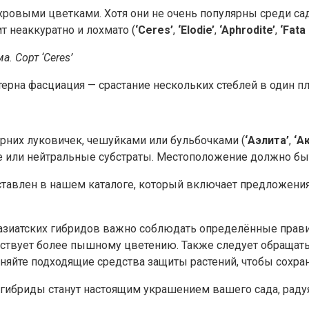
ахровыми цветками. Хотя они не очень популярны среди са
т неаккуратно и лохмато (
‘Ceres’
,
‘Elodie’
,
‘Aphrodite’
,
‘Fata
. Сорт ‘Ceres’
ктерна фасциация — срастание нескольких стеблей в один п
них луковичек, чешуйками или бульбочками (
‘Аэлита’
,
‘А
е или нейтральные субстраты. Местоположение должно бы
ставлен в нашем каталоге, который включает предложени
зиатских гибридов важно соблюдать определённые правила
ствует более пышному цветению. Также следует обращать 
яйте подходящие средства защиты растений, чтобы сохран
 гибриды станут настоящим украшением вашего сада, радуя