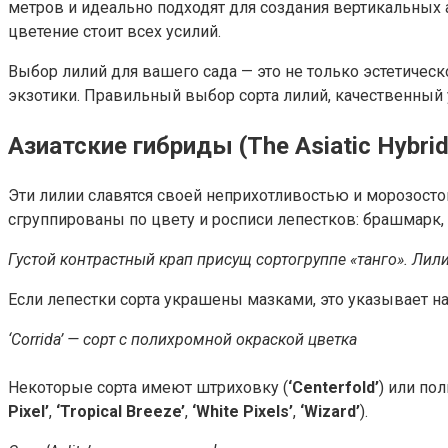
метров и идеально подходят для создания вертикальных 
цветение стоит всех усилий.
Выбор лилий для вашего сада — это не только эстетичес
экзотики. Правильный выбор сорта лилий, качественный 
Азиатские гибриды (The Asiatic Hybrid
Эти лилии славятся своей неприхотливостью и морозосто
сгруппированы по цвету и росписи лепестков: брашмарк, 
Густой контрастный крап присущ сортогруппе «танго». Лилия 
Если лепестки сорта украшены мазками, это указывает на
‘Corrida’ — сорт с полихромной окраской цветка
Некоторые сорта имеют штриховку (
‘Centerfold’
) или по
Pixel’
,
‘Tropical Breeze’
,
‘White Pixels’
,
‘Wizard’
).