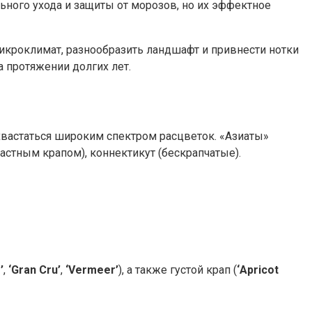
ьного ухода и защиты от морозов, но их эффектное
микроклимат, разнообразить ландшафт и привнести нотки
а протяжении долгих лет.
хвастаться широким спектром расцветок. «Азиаты»
астным крапом), коннектикут (бескрапчатые).
’
,
‘Gran Cru’
,
‘Vermeer’
), а также густой крап (
‘Apricot