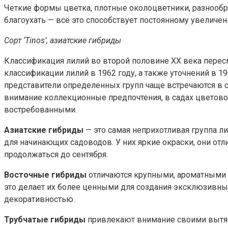
Четкие формы цветка, плотные околоцветники, разнообра
благоухать — всё это способствует постоянному увеличе
Сорт ‘Tinos’, азиатские гибриды
Классификация лилий во второй половине XX века пере
классификации лилий в 1962 году, а также уточнений в 1
представители определённых групп чаще встречаются в с
внимание коллекционные предпочтения, в садах цветов
востребованными.
Азиатские гибриды
— это самая неприхотливая группа л
для начинающих садоводов. У них яркие окраски, они от
продолжаться до сентября.
Восточные гибриды
отличаются крупными, ароматными ц
это делает их более ценными для создания эксклюзивн
декоративностью.
Трубчатые гибриды
привлекают внимание своими вытяну