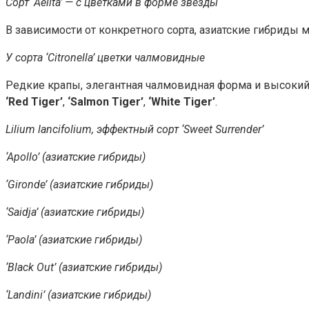
Сорт ‘Aelita’ — с цветками в форме звезды
В зависимости от конкретного сорта, азиатские гибриды 
У сорта ‘Citronella’ цветки чалмовидные
Редкие крапы, элегантная чалмовидная форма и высокий 
‘Red Tiger’
,
‘Salmon Tiger’
,
‘White Tiger’
.
Lilium lancifolium, эффектный сорт ‘Sweet Surrender’
‘Apollo’ (азиатские гибриды)
‘Gironde’ (азиатские гибриды)
‘Saidja’ (азиатские гибриды)
‘Paola’ (азиатские гибриды)
‘Black Out’ (азиатские гибриды)
‘Landini’ (азиатские гибриды)