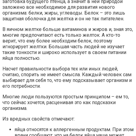
заготовка будущего птенца, а значит в ней природой
заложено все необходимое для развития нового
организма: белки, жиры, углеводы. Белок – это лишь
защитная оболочка для желтка и он не так питателен.
В яичном желтке больше витаминов и жиров и, зная это,
многие предпочитают есть только желток. А кто-то
верит, что ему более необходим белок, поэтому
игнорирует желтки. Большая часть людей не изучает
такие тонкости и широко использует в своем питании
яйца полностью.
Насчет правильности выбора тех или иных людей,
считаю, спорить не имеет смысла. Каждый человек сам
выбирает для себя то, что ему подсказывает организм и
его потребности.
Многие люди пользуются простым принципом – ем то,
что сейчас хочется, расценивая это как подсказки
организма.
Из вредных свойств отмечают:
яйца относятся к аллергенным продуктам. При этом
врачи сообщают, что на белок яйца чаще может