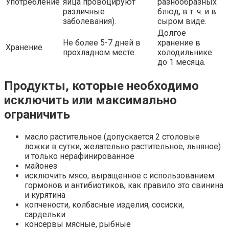
Употребление
яйца провоцируют
разнообразных
различные
блюд, в т. ч. и в
заболевания).
сыром виде.
Долгое
Не более 5-7 дней в
хранение в
Хранение
прохладном месте.
холодильнике:
до 1 месяца.
Продукты, которые необходимо
исключить или максимально
ограничить
масло растительное (допускается 2 столовые
ложки в сутки, желательно растительное, льняное)
и только нерафинированное
майонез
исключить мясо, выращенное с использованием
гормонов и антибиотиков, как правило это свинина
и курятина
копчености, колбасные изделия, сосиски,
сардельки
консервы мясные, рыбные