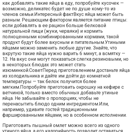
как добавлять такие яйца в еду, попробуйте кусочек —
возможно, деликатес будет не по душе кому-то из
членов семьи.Интересный фактВкус яйца может быть
разным. Решающим фактором является питание птицы:
если добавлять в ее рацион больше белковой
натуральной пищи (жуки, червяки) и кормить
полноценными комбинированными кормами, такой
продукт будут более вкусным и питательным.Утиными
яйцами можно заменить любые другие. Знайте, что
вкрутую такие яйца нужно варить 6 минут, а всмятку —
12. На вкус они могут показаться слегка резиновыми, но
в некоторых блюдах это может стать
изюминкой.СоветПеред приготовлением достаньте яйца
из холодильника и дайте им дойти до комнатной
температуры — так белок получится более
мягким.Попробуйте приготовить окрошку на кефире с
ветчиной, только вместо обычных добавьте утиные
яйца. Не забывайте о пропорциях, чтобы не
перенасытить блюдо одним ингредиентом.Или,
например, удивите гостей традиционными
фаршированными яйцами, но в особенном исполнении.
Приготовить пышный омлет можно всего из одного
утиного яйца, а его калорийность позволит оставаться