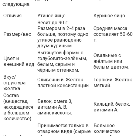
следующие:
Отличия
Утиное яйцо
Куриное яйцо
Весит до 90 г.
Размером в 2-4 раза
Средняя масса
Размер/вес
больше, поэтому одно
составляет 50-60
утиное равноценно
г.
двум куриным.
Вытянутой формы с
Овальные с
Цвет и
голубовато-зелёным,
жёлтым или
внешний вид
белым, серым и
белым цветом.
чёрным оттенком.
Вкус/
Сливочный. Желток
Терпкий. Желток
структура
плотной консистенции.
мягкий.
желтка
Состав
(вещества,
Белок, омега 3,
Кальций, белок,
находящиеся
витамин А, В,
витамин А.
в большем
аминокислоты.
количестве)
Принимается только в
Большое
отварном виде (сырые
количество