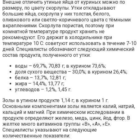
Внешне отличить утиные яйца от куриных можно по
размеру, по цвету скорлупы. Утки откладывают
большие яйца, скорлупа у них толстая, белого,
оливкового или светло-коричневого цвета с тёмными
вкраплениями. Скорлупа пористая, поэтому при
комнатной температуре продукт хранить не
рекомендуют. Его держат в холодильнике при
температуре 10 С: советуют использовать в течение 7-10
дней. Специалисты обозначают следующий химический
состав продукта, полученного от утки:
воды – 69,7%, 70,83 г; в курином 73,6%;
доля сухого вещества – 30,0%; в курином 26,4%;
белка – 13,7%, 12,81 г;
жира – 14,4%, 13,77 г;
углеводов – 1,2%, 1,45 г.
Золы в утином продукте 1,14 г; в курином 1 г.
Основными компонентами золы является калий, натрий,
кальций и магний. При химическом исследовании в
продукте определяют железо, медь, цинк, йод, фтор. В
желтке много витаминов группы «В», «А», «Е».
Специалисты указывают на следующие
количественные показатели: