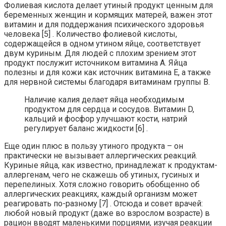
Фолиевая кислота делает утиный продукт ценным для
беременных женщин и кормящих матерей, важен этот
витамин и для поддержания психического здоровья
человека [5] . Количество фолиевой кислоты,
содержащейся в одном утином яйце, соответствует
двум куриным. Для людей с плохим зрением этот
продукт послужит источником витамина А. Яйца
полезны и для кожи как источник витамина Е, а также
для нервной системы благодаря витаминам группы В.
Наличие калия делает яйца необходимым
продуктом для сердца и сосудов. Витамин D,
кальций и фосфор улучшают кости, натрий
регулирует баланс жидкости [6] .
Еще один плюс в пользу утиного продукта – он
практически не вызывает аллергических реакций.
Куриные яйца, как известно, принадлежат к продуктам-
аллергенам, чего не скажешь об утиных, гусиных и
перепелиных. Хотя сложно говорить обобщенно об
аллергических реакциях, каждый организм может
реагировать по-разному [7] . Отсюда и совет врачей:
любой новый продукт (даже во взрослом возрасте) в
рацион вводят маленькими порциями, изучая реакции