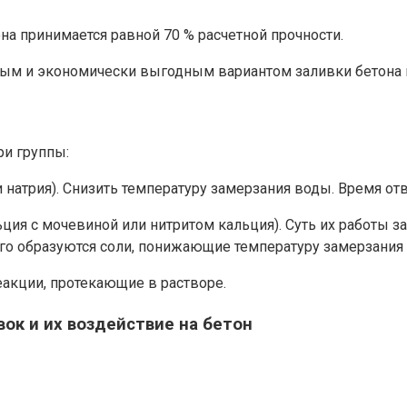
она принимается равной 70 % расчетной прочности.
ым и экономически выгодным вариантом заливки бетона п
ри группы:
и натрия). Снизить температуру замерзания воды. Время о
ьция с мочевиной или нитритом кальция). Суть их работы 
его образуются соли, понижающие температуру замерзания 
еакции, протекающие в растворе.
к и их воздействие на бетон