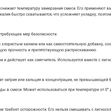
 снижает температуру замерзания смеси. Его применяют вме
 калия быстро схватывается, что усложняет укладку, поэт
 требующее мер безопасности.
 с хлористым калием или как самостоятельную добавку, со
ю прочность и препятствующую растрескиванию.
на и действует как смягчитель. Используется вместе с лиг
т натрия или кальция в концентрации, не превышающей 6
ды в смеси. Может использоваться при температуре от 0° 
ие требует осторожности. Его нельзя смешивать с лигносу