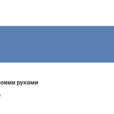
воими руками
n