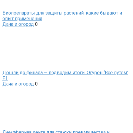
Биопрепараты для защиты растений: какие бывают и
опыт применения
Дача и огород
0
Дошли до финала — подводим итоги. Огурец ‘Всё путём’
F1
Дача и огород
0
Демпферная лента для стяжки преимущества и