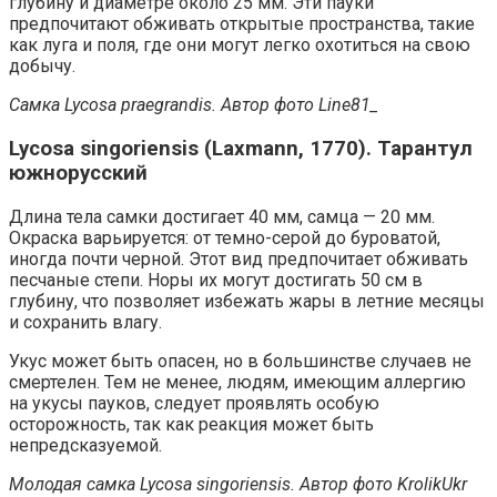
глубину и диаметре около 25 мм. Эти пауки
предпочитают обживать открытые пространства, такие
как луга и поля, где они могут легко охотиться на свою
добычу.
Самка Lycosa praegrandis. Автор фото Line81_
Lycosa singoriensis (Laxmann, 1770). Тарантул
южнорусский
Длина тела самки достигает 40 мм, самца — 20 мм.
Окраска варьируется: от темно-серой до буроватой,
иногда почти черной. Этот вид предпочитает обживать
песчаные степи. Норы их могут достигать 50 см в
глубину, что позволяет избежать жары в летние месяцы
и сохранить влагу.
Укус может быть опасен, но в большинстве случаев не
смертелен. Тем не менее, людям, имеющим аллергию
на укусы пауков, следует проявлять особую
осторожность, так как реакция может быть
непредсказуемой.
Молодая самка Lycosa singoriensis. Автор фото KrolikUkr