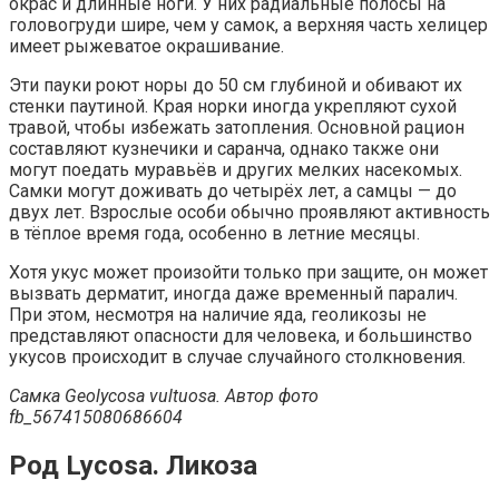
окрас и длинные ноги. У них радиальные полосы на
головогруди шире, чем у самок, а верхняя часть хелицер
имеет рыжеватое окрашивание.
Эти пауки роют норы до 50 см глубиной и обивают их
стенки паутиной. Края норки иногда укрепляют сухой
травой, чтобы избежать затопления. Основной рацион
составляют кузнечики и саранча, однако также они
могут поедать муравьёв и других мелких насекомых.
Самки могут доживать до четырёх лет, а самцы — до
двух лет. Взрослые особи обычно проявляют активность
в тёплое время года, особенно в летние месяцы.
Хотя укус может произойти только при защите, он может
вызвать дерматит, иногда даже временный паралич.
При этом, несмотря на наличие яда, геоликозы не
представляют опасности для человека, и большинство
укусов происходит в случае случайного столкновения.
Самка Geolycosa vultuosa. Автор фото
fb_567415080686604
Род Lycosa. Ликоза