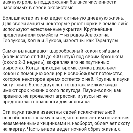
важную роль в поддержании баланса численности
насекомых в своей экосистеме.
Большинство из них ведёт активную дневную жизнь.
Для своей защиты некоторые роют норки в земле либо
используют естественные укрытия. Крупнейшие
представители семейств — из родов Аллохогна,
Геолукоса, Хогна и Лукоса, известны как Тарантулы.
Самки вынашивают шарообразный кокон с яйцами
(количество от 100 до 400 штук) под своим брюшком
(около 2-3 недель), закрепляя его на паутинных
выростах. Когда приходит время, самка разрывает
кокон с помощью хелицер и освобождает потомство,
которое некоторое время остаётся с ней. Крупные пауки
могут жить более двух лет, тогда как мелкие виды
имеют срок жизни около полугода. Пауки-волки, как
правило, не проявляют агрессии, и укусы их не
представляют опасности для человека.
Эти пауки также известны своей исключительной
способностью к камуфляжу, что помогает им оставаться
незамеченными хищниками и, наоборот, облегчает охоту
на жертву. Часть видов ведёт ночной образ жизни, а