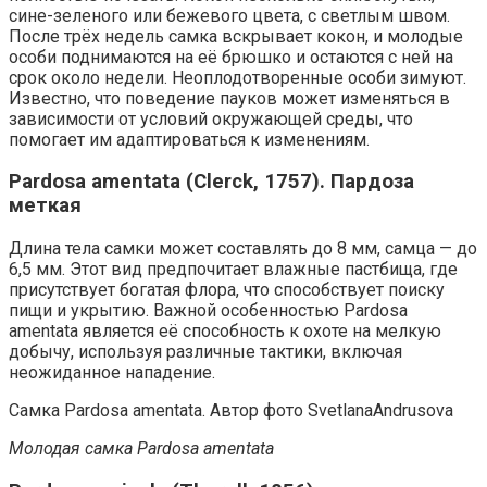
сине-зеленого или бежевого цвета, с светлым швом.
После трёх недель самка вскрывает кокон, и молодые
особи поднимаются на её брюшко и остаются с ней на
срок около недели. Неоплодотворенные особи зимуют.
Известно, что поведение пауков может изменяться в
зависимости от условий окружающей среды, что
помогает им адаптироваться к изменениям.
Pardosa amentata (Clerck, 1757). Пардоза
меткая
Длина тела самки может составлять до 8 мм, самца — до
6,5 мм. Этот вид предпочитает влажные пастбища, где
присутствует богатая флора, что способствует поиску
пищи и укрытию. Важной особенностью Pardosa
amentata является её способность к охоте на мелкую
добычу, используя различные тактики, включая
неожиданное нападение.
Самка Pardosa amentata. Автор фото SvetlanaAndrusova
Молодая самка Pardosa amentata