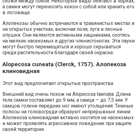
схожи между собой. Некоторые виды обитают в норках,
а самки могут переносить кокон с собой или хранить его
в логовище.
Алопекозы обычно встречаются в травянистых местах и
на открытых участках, включая поля, луга и лесные
опушки. Они являются активными хищниками, охотясь
на мелких насекомых и других членистоногих. Эти пауки
могут быстро перемещаться и хорошо скрываться
среди растительности благодаря своей окраске.
Alopecosa cuneata (Clerck, 1757). Алопекоза
клиновидная
Этот вид предпочитает открытые пространства.
Внешний вид очень похож на Alopecosa taeniata. Длина
тела самки составляет до 9 мм, а самца — до 7,5 мм. У
самцов голени передних ног имеют утолщения. Темные
полосы на головогруди образуют непрерывные линии.
Алопекоза клиновидная активно охотится на насекомых
и может проявлять агрессивное поведение при защите
своей территории.