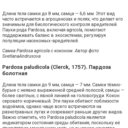
Длина тела самки до 8 мм, самца — 6,6 мм. Этот вид
часто встречается в агроценозах и полях, что делает его
значимым для биологического контроля вредителей.
Пауки рода Pardosa, включая agricola, помогают
поддерживать баланс в экосистемах, регулируя
популяции насекомых-вредителей.
Самка Pardosa agricola с коконом. Автор фото
SvetlanaAndrusova
Pardosa paludicola (Clerck, 1757). Пардоза
болотная
Длина тела самки до 9 мм, самца — 7 мм. Самки тёмно-
бурые с неявно выраженной средней полосой; самцы —
более светлые, с явной линией на головогруди. Кокон
серовато-коричневый. Эти пауки обитают поблизости
водоёмов, однако чаще всего встречаются на
разнотравных лугах и созревают раньше других видов.
Важно отметить, что Pardosa paludicola является
индикатором состояния среды обитания, поскольку её