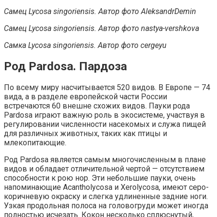
Самец Lycosa singoriensis. Автор фото AleksandrDemin
Самец Lycosa singoriensis. Автор фото nastya-vershkova
Самка Lycosa singoriensis. Автор фото cergeyu
Род Pardosa. Пардоза
По всему миру насчитывается 520 видов. В Европе — 74
вида, а в разделе европейской части России
встречаются 60 внешне схожих видов. Пауки рода
Pardosa играют важную роль в экосистеме, участвуя в
регулировании численности насекомых и служа пищей
для различных животных, таких как птицы и
млекопитающие.
Род Pardosa является самым многочисленным в плане
видов и обладает отличительной чертой — отсутствием
способности к рою нор. Эти небольшие пауки, очень
напоминающие Acantholycosa и Xerolycosa, имеют серо-
коричневую окраску и слегка удлиненные задние ноги.
Узкая продольная полоса на головогруди может иногда
полностью исчезать. Кокон несколько сплюснутый,