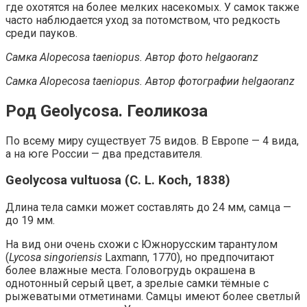
где охотятся на более мелких насекомых. У самок также
часто наблюдается уход за потомством, что редкость
среди пауков.
Самка Alopecosa taeniopus.
Автор фото helgaoranz
Самка Alopecosa taeniopus.
Автор фотографии helgaoranz
Род Geolycosa. Геоликоза
По всему миру существует 75 видов. В Европе — 4 вида,
а на юге России — два представителя.
Geolycosa vultuosa (C. L. Koch, 1838)
Длина тела самки может составлять до 24 мм, самца —
до 19 мм.
На вид они очень схожи с Южнорусским тарантулом
(
Lycosa singoriensis
Laxmann, 1770), но предпочитают
более влажные места. Головогрудь окрашена в
однотонный серый цвет, а зрелые самки тёмные с
рыжеватыми отметинами. Самцы имеют более светлый