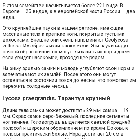
В этом семействе насчитывается более 221 вида. В
Европе — 25 видов, а в европейской части России — два
вида.
Это крупнейшие пауки в нашем регионе, имеющие
массивные тела и крепкие ноги, покрытые густыми
волосками. Внешне они очень напоминают Geolycosa
vultuosa. Их образ жизни также схож. Эти пауки ведут
ночной образ жизни, но могут вылазить из нор и днем,
если увидят насекомое, проходящее рядом.
На зиму зрелые самки и молодь углубляют свои норы и
запечатывают их землёй. После этого они могут
оставаться в состоянии покоя до весны, что помогает им
пережить холодные месяцы.
Lycosa praegrandis. Тарантул крупный
Длина тела самки может достигать 29 мм, самца — 19
мм. Окрас самок серо-бежевый, последние сегменты
ног темнее. Головогрудь выделяется светлой средней
полосой и широким обрамлением по краям. Боковые
полосы практически белые. Нора достигает 20 см в