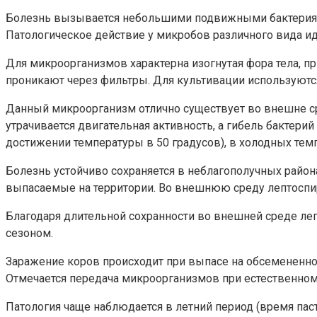
Болезнь вызывается небольшими подвижными бактериями 
Патологическое действие у микробов различного вида ид
Для микроорганизмов характерна изогнутая фора тела, п
проникают через фильтры. Для культивации используютс
Данный микроорганизм отлично существует во внешне сред
утрачивается двигательная активность, а гибель бактери
достижении температуры в 50 градусов), в холодных темп
Болезнь устойчиво сохраняется в неблагополучных район
выпасаемые на территории. Во внешнюю среду лептоспи
Благодаря длительной сохранности во внешней среде ле
сезоном.
Заражение коров происходит при выпасе на обсемененном
Отмечается передача микроорганизмов при естественном
Патология чаще наблюдается в летний период (время пас