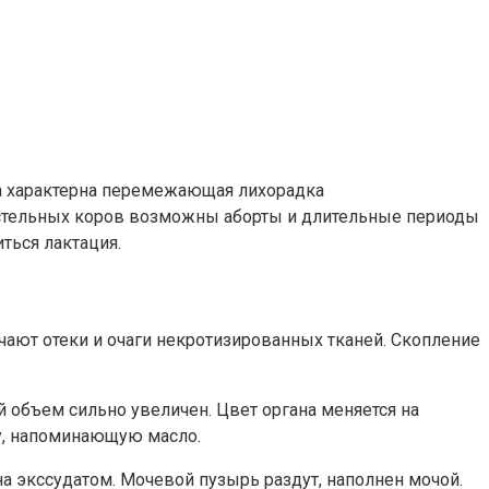
та характерна перемежающая лихорадка
 стельных коров возможны аборты и длительные периоды
ться лактация.
ечают отеки и очаги некротизированных тканей. Скопление
й объем сильно увеличен. Цвет органа меняется на
у, напоминающую масло.
на экссудатом. Мочевой пузырь раздут, наполнен мочой.