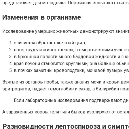
представляет для молодняка. Первичная вспышка охваты
Изменения в организме
Исследование умерших животных демонстрируют значите
слизистая обретает желтый цвет;
ноги, грудь и живот отечны, с омертвевшими участк
в брюшной полости много бардовой жидкости и гно
края печени становятся круглыми, она больше обыч
в почках заметны кровоподтеки, мочевой пузырь ув
Взятые из органов пробы, также анализ мочи и крови дем
эритроцитов, падает гемоглобин и сахар, а билирубин по
Если лабораторные исследования подтверждают диа
А зараженных коров, телят или быков изолируют от остал
Разновидности лептоспироза и симп