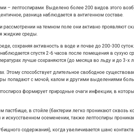
– лептоспирами. Выделено более 200 видов этого возбу
ентичное, разница наблюдается в антигенном составе.
ри рассмотрении на темном поле они активно проявляют с
я жидкие среды.
е, сохраняя активность в воде и почве до 200-300 суток.
й наблюдается спустя 2-6 часов после помещения в сухую с
ературах лучше сохраняются (до месяца во льду и до 3-х 
ах. Этому способствует длительное свободное существова
ры попадают с мочой, калом и другими выделениями бол
птоспироз формирует природные очаги инфекции, в котор
 пастбище, в стойле (бактерии легко проникают сквозь к
 и искусственном осеменении, также лептоспиры проникаю
тбищного содержания), когда увеличивается шанс контакт