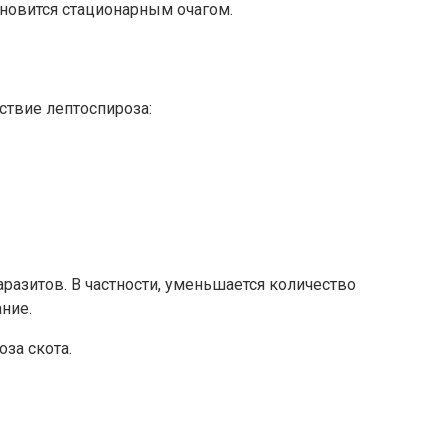
ановится стационарным очагом.
твие лептоспироза:
разитов. В частности, уменьшается количество
ние.
за скота.