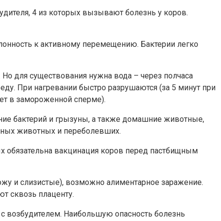
дителя, 4 из которых вызывают болезнь у коров.
клонность к активному перемещению. Бактерии легко
 Но для существования нужна вода – через полчаса
реду. При нагревании быстро разрушаются (за 5 минут при
лет в замороженной сперме).
ние бактерий и грызуны, а также домашние животные,
ьных животных и переболевших.
ых обязательна вакцинация коров перед пастбищным
ожу и слизистые), возможно алиментарное заражение.
т сквозь плаценту.
а с возбудителем. Наибольшую опасность болезнь