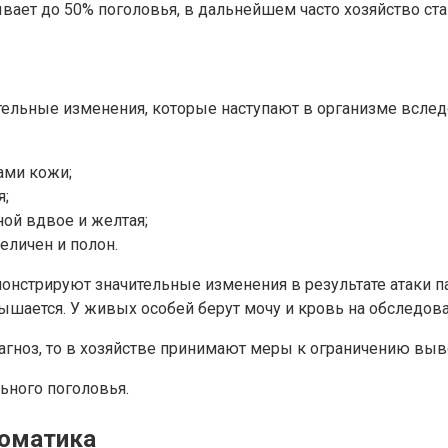
вает до 50% поголовья, в дальнейшем часто хозяйство ст
льные изменения, которые наступают в организме вследс
ами кожи;
я;
ной вдвое и желтая;
еличен и полон.
онстрируют значительные изменения в результате атаки па
вышается. У живых особей берут мочу и кровь на обследова
гноз, то в хозяйстве принимают меры к ограничению выво
ьного поголовья.
томатика