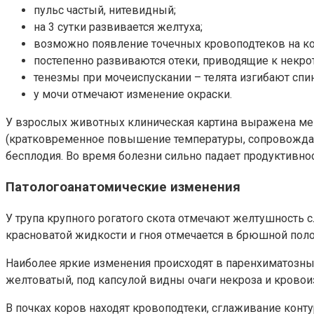
пульс частый, нитевидный;
на 3 сутки развивается желтуха;
возможно появление точечных кровоподтеков на ко
постепенно развиваются отеки, приводящие к некро
тенезмы при мочеиспускании – телята изгибают спину
у мочи отмечают изменение окраски.
У взрослых животных клиническая картина выражена мен
(кратковременное повышение температуры, сопровождаю
бесплодия. Во время болезни сильно падает продуктивно
Патологоанатомические изменения
У трупа крупного рогатого скота отмечают желтушность с
красноватой жидкости и гноя отмечается в брюшной поло
Наиболее яркие изменения происходят в паренхиматозных 
желтоватый, под капсулой видны очаги некроза и крово
В почках коров находят кровоподтеки, сглаживание конт