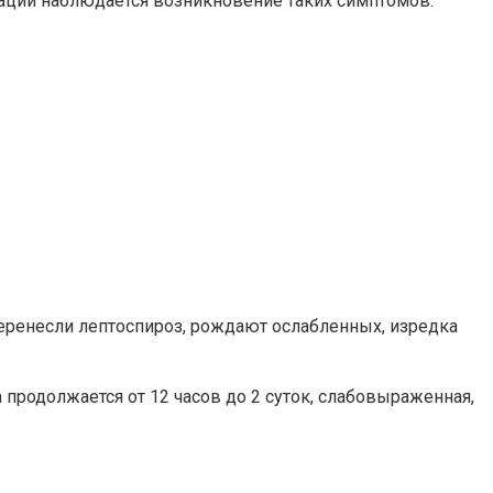
туации наблюдается возникновение таких симптомов:
перенесли лептоспироз, рождают ослабленных, изредка
 продолжается от 12 часов до 2 суток, слабовыраженная,