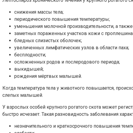
Лептоспироз хронического течения у крупного рогатого с
снижения массы тела;
периодического повышения температуры;
уменьшения молочной производительности, а также
заметных пораженных участков кожи с проплешина
бледных слизистых оболочек;
увеличенных лимфатических узлов в области паха;
бесплодности;
осложненных родов и послеродового периода;
выкидышей;
рождения мёртвых малышей.
Когда температура тела у животного повышается, происх
слепых малышей.
У взрослых особей крупного рогатого скота может регист
быстро исчезает. Такая разновидность заболевания хара
незначительного и краткосрочного повышения темпер