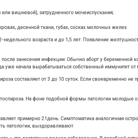
й или вишневой), затрудненного мочеиспускания;
ровах, десенной ткани, губах, сосках молочных желез.
-недельного возраста и до 1,5 лет. Появление желтушности
 после занесения инфекции. Обычно аборт у беременной к
 уже начала вырабатываться собственный иммунитет от ба
роза составляет от 3 до 10 суток. Если своевременно не п
тоспироза. На фоне подобной формы патологии молодые ос
авляет примерно 21день. Симптоматика аналогичная остро
сть патологии, выздоравливают.