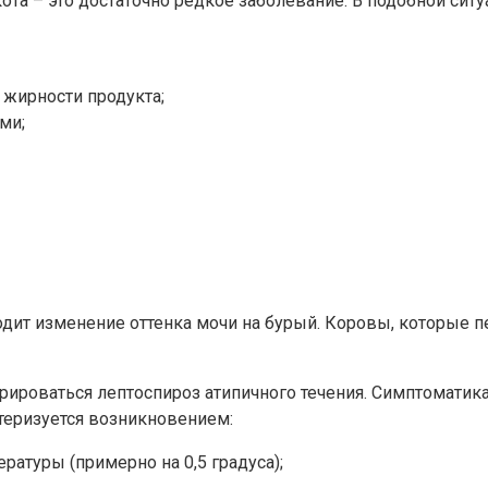
кота – это достаточно редкое заболевание. В подобной си
 жирности продукта;
ми;
одит изменение оттенка мочи на бурый. Коровы, которые 
рироваться лептоспироз атипичного течения. Симптоматика
ктеризуется возникновением:
атуры (примерно на 0,5 градуса);