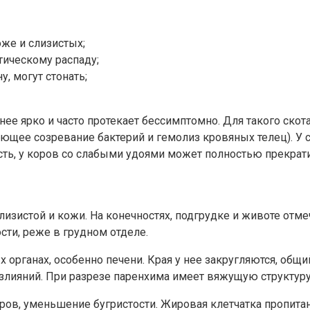
же и слизистых;
тическому распаду;
, могут стонать;
ее ярко и часто протекает бессимптомно. Для такого ско
щее созревание бактерий и гемолиз кровяных телец). У
сть, у коров со слабыми удоями может полностью прекрати
лизистой и кожи. На конечностях, подгрудке и животе отм
сти, реже в грудном отделе.
органах, особенно печени. Края у нее закругляются, общи
излияний. При разрезе паренхима имеет вяжущую структур
уров, уменьшение бугристости. Жировая клетчатка пропита