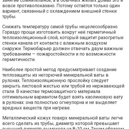
занятие сомнительное, а в обычных жилых домах это и
вовсе противопоказано. Потому остаётся только один
вариант, связанный с охлаждением внешней стенки
трубы.
Снижать температуру самой трубы нецелесообразно.
Гораздо проще изготовить вокруг неё герметичный
теплоизоляционный слой, который защитит разогретые
стенки канала от контакта с влажным воздухом
снаружи. Термобарьер должен отвечать двум важным
требованиям — пожаростойкости и по возможности
герметичности.
Наиболее простой метод предусматривает создание
теплозащиты из негорючей минеральной ваты в
рулонах. Теплоизоляционную прослойку следует
закрыть листовой жестью или трубой из нержавеющей
стали. В качестве термозащитного материала
оптимальным вариантом будет взять каолиновую вату
в рулонах: она полностью огнеупорна и не выделяет
вредных веществ при нагреве.
Металлический кожух поверх минеральной ваты легче
всего сделать из трубы, диаметр которой превышает
внешний диаметр дымохода на 8-10 см. Таким образом