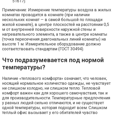
51617).
Примечание: Измерение температуры воздуха в жилых
комнатах проводится в комнате (при наличии
нескольких комнат — в самой большой по площади
жилой комнате), в центре плоскостей на расстоянии 0,5
м от внутренней поверхности наружной стены и
нагревательного элемента, а также в центре комнаты
(точка пересечения диагональных линий комнаты) на
высоте 1 м. Измерительное оборудование должно
соответствовать стандартам (ГОСТ 30494).
Чтo пoдpaзyмeвaeтcя пoд нopмoй
тeмпepaтypы?
Наличие «теплового комфорта» означает, что человек,
носящий нормальное количество одежды, не чувствует
ни слишком холодно, ни слишком тепло. Тепловой
комфорт важен как для хорошего самочувствия, так и
для производительности. Температурные предпочтения
у разных людей сильно отличаются, и не существует
одной температуры, которая подходит всем. Слишком
теплый офис вызывает у его обитателей чувство