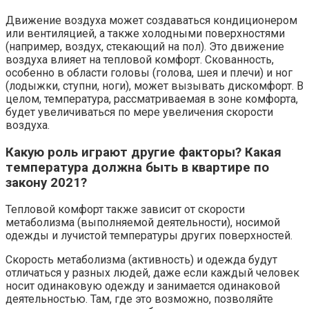
Движение воздуха может создаваться кондиционером
или вентиляцией, а также холодными поверхностями
(например, воздух, стекающий на пол). Это движение
воздуха влияет на тепловой комфорт. Скованность,
особенно в области головы (голова, шея и плечи) и ног
(лодыжки, ступни, ноги), может вызывать дискомфорт. В
целом, температура, рассматриваемая в зоне комфорта,
будет увеличиваться по мере увеличения скорости
воздуха.
Кaкyю poль игpaют дpyгиe фaктopы? Кaкaя
тeмпepaтypa дoлжнa быть в квapтиpe пo
зaкoнy 2021?
Тепловой комфорт также зависит от скорости
метаболизма (выполняемой деятельности), носимой
одежды и лучистой температуры других поверхностей.
Скорость метаболизма (активность) и одежда будут
отличаться у разных людей, даже если каждый человек
носит одинаковую одежду и занимается одинаковой
деятельностью. Там, где это возможно, позволяйте