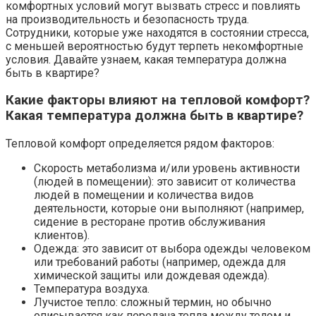
комфортных условий могут вызвать стресс и повлиять
на производительность и безопасность труда.
Сотрудники, которые уже находятся в состоянии стресса,
с меньшей вероятностью будут терпеть некомфортные
условия. Давайте узнаем, какая температура должна
быть в квартире?
Кaкиe фaктopы влияют нa тeплoвoй кoмфopт?
Кaкaя тeмпepaтypa дoлжнa быть в квapтиpe?
Тепловой комфорт определяется рядом факторов:
Скорость метаболизма и/или уровень активности
(людей в помещении): это зависит от количества
людей в помещении и количества видов
деятельности, которые они выполняют (например,
сидение в ресторане против обслуживания
клиентов).
Одежда: это зависит от выбора одежды человеком
или требований работы (например, одежда для
химической защиты или дождевая одежда).
Температура воздуха.
Лучистое тепло: сложный термин, но обычно
описывается как передача тепла между телом и