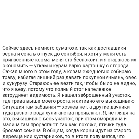
Сейчас здесь немного суматохи, так как доставщики
зерна и сена в отпуск до сентября, и хотя у меня есть
припасенные корма, меня это беспокоит, и я стараюсь их
экономить — уткам и курам варю картошку с огорода.
Сажал много в этом году, а козам ежедневно собираю
траву, избегая лишний раз давать покупной ячмень, овес
и кукурузу. Стараюсь ее везти так, чтобы было не видно,
что я везу, потому что полный стог на тележке
затрудняет видимость. Я нашел заброшенный участок,
где трава выше моего роста, и активно его выкашиваю.
Ситуация там забавная — хозяев нет, а другие дачники
туда разного рода хулиганства проявляют. Я, не глядя на
это, выкашиваю весь участок, при этом смородина и
малина там прорастают, так как, похоже, птички туда
бросают семена. В общем, когда корни идут из старого
деревца или кустарников, то в итоге получается, что