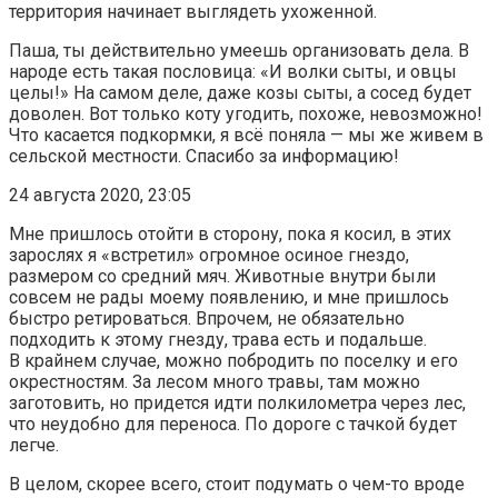
территория начинает выглядеть ухоженной.
Паша, ты действительно умеешь организовать дела. В
народе есть такая пословица: «И волки сыты, и овцы
целы!» На самом деле, даже козы сыты, а сосед будет
доволен. Вот только коту угодить, похоже, невозможно!
Что касается подкормки, я всё поняла — мы же живем в
сельской местности. Спасибо за информацию!
24 августа 2020, 23:05
Мне пришлось отойти в сторону, пока я косил, в этих
зарослях я «встретил» огромное осиное гнездо,
размером со средний мяч. Животные внутри были
совсем не рады моему появлению, и мне пришлось
быстро ретироваться. Впрочем, не обязательно
подходить к этому гнезду, трава есть и подальше.
В крайнем случае, можно побродить по поселку и его
окрестностям. За лесом много травы, там можно
заготовить, но придется идти полкилометра через лес,
что неудобно для переноса. По дороге с тачкой будет
легче.
В целом, скорее всего, стоит подумать о чем-то вроде