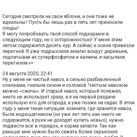
Сегодня смотрела на свои яблони, и они тоже не
идеальны! Пусть бы лишь раз в пять лет приносили
плоды!
Я могу попробовать твой способ подкормки в
следующем году, но с осторожностью! У меня этим
летом содержится десять кур. А сейчас к осени привезли
перегной. Я уже подрыхлила землю вокруг деревьев,
подпитывая их суперфосфатом и калием, и засыпала
перегноем.»>
24 августа 2020, 22:41
Ну у меня не чистый навоз, а сильно разбавленный
опилками, гнилым сеном и соломой. Чистым навозом
можно «сжечь». И старый навоз, который полежал,
никто не использует сразу, а я на первой раздаче
использую его для огорода, а уже позже на садах. В этом
году у меня такая ситуация: комната, где хранится навоз,
была индюшатником (но уже лет пять как никто не
содержится, а руки не доходят купить новых), нужно
подвести всё в порядок, и корма запасти. Так как
раньше мне нужно было сажать более серьезное