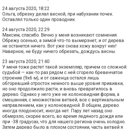
24 августа 2020, 18:22
Ольга, обрезку делал весной, при набухании почек.
Оставлял только один проводник.
24 августа 2020, 22:29
Максим, спасибо. Вечно у меня возникают сомнения.
Обрежу осенью, а зимой что-то вымерзнет, и от дерева
не останется ничего. Вот уже снова хожу вокруг них!
Наверное, не буду ничего обрезать, дождусь весны.
23 августа 2020, 21:40
У меня тоже растет такой экземпляр, причем со сложной
судьбой — как-то раз рядом с ней сгорело бревенчатое
строение (9х6 м), и от саженца остался лишь
обгоревший отросток немного выше уровня прививки,
но оно продолжило расти, и вновь превратилось в
дерево. Однако у него уже не колоновидная форма, а
смешанная, с множеством ветвей, все с вертикальным
направлением, как у колоновидной. В общем, дерево
иногда плодоносит, иногда нет. Пару лет назад оно
обмерзло, скорее всего, во время ледяного дождя или
при -38 градусах, что для нашего региона очень холодно.
Затем дерево было в плохом состоянии, часть ветвей я