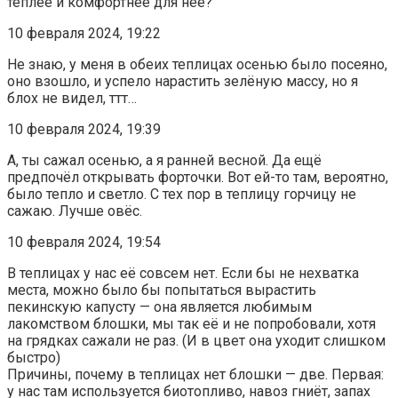
теплее и комфортнее для неё?
10 февраля 2024, 19:22
Не знаю, у меня в обеих теплицах осенью было посеяно,
оно взошло, и успело нарастить зелёную массу, но я
блох не видел, ттт…
10 февраля 2024, 19:39
А, ты сажал осенью, а я ранней весной. Да ещё
предпочёл открывать форточки. Вот ей-то там, вероятно,
было тепло и светло. С тех пор в теплицу горчицу не
сажаю. Лучше овёс.
10 февраля 2024, 19:54
В теплицах у нас её совсем нет. Если бы не нехватка
места, можно было бы попытаться вырастить
пекинскую капусту — она является любимым
лакомством блошки, мы так её и не попробовали, хотя
на грядках сажали не раз. (И в цвет она уходит слишком
быстро)
Причины, почему в теплицах нет блошки — две. Первая:
у нас там используется биотопливо, навоз гниёт, запах