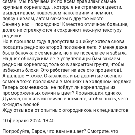
семян. Мы получаем их по всем правилам: самые
крупные корнеплоды, которые не стремятся цвести,
выдергиваем, подрезаем наполовину и немного
подсушиваем, затем сажаем в другое место.
Семян у нас — порядочно! Качество отличное: большие,
долго не стрелкуются и сохраняют нежную текстуру
редиски.
Но в прошлом году я допустила ошибку: хотела снова
посадить редис во второй половине лета. У меня даже
была баночка с семенами, но я не посеяла её и забыла.
На днях обнаружила её в углу теплицы (мы сажаем
редис на корнеплод только в закрытом грунте, чтобы
избежать блохи. Это работает на все сто процентов).
А дальше — хуже. Оказалось, и выдернутые осенью
семена тоже пролежали в мешках на холодном чердаке.
Теперь сомневаюсь: не пойдут ли корнеплоды из
промороженных семян в цвет? Яровизация, однако.
Думала, посеять их сейчас в комнате, чтобы знать, чего
ожидать весной.
Жду отзывов от опытных огородников и специалистов.
10 февраля 2024, 18:40
Попробуйте, Барон, что вам мешает? Смотрите, что