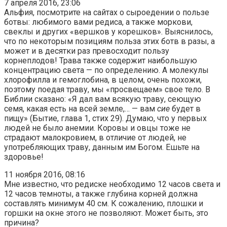
7 апреля 2016, 23:06
Альфия, посмотрите на сайтах о сыроедении о пользе
ботвы: любимого вами редиса, а также моркови,
свеклы и других «вершков у корешков». Выяснилось,
что по некоторым позициям польза этих ботв в разы, а
может и в десятки раз превосходит пользу
корнеплодов! Трава также содержит наибольшую
концентрацию света — по определению. А молекулы
хлорофилла и гемоглобина, в целом, очень похожи,
поэтому поедая траву, мы «просвещаем» свое тело. В
Библии сказано: «Я дал вам всякую траву, сеющую
семя, какая есть на всей земле,… — вам
сие
будет в
пищу» (Бытие, глава 1, стих 29). Думаю, что у первых
людей не было анемии. Коровы и овцы тоже не
страдают малокровием, в отличие от людей, не
употребляющих траву, данным им Богом. Ешьте на
здоровье!
11 ноября 2016, 08:16
Мне известно, что редиске необходимо 12 часов света и
12 часов темноты, а также глубина корней должна
составлять минимум 40 см. К сожалению, плошки и
горшки на окне этого не позволяют. Может быть, это
причина?