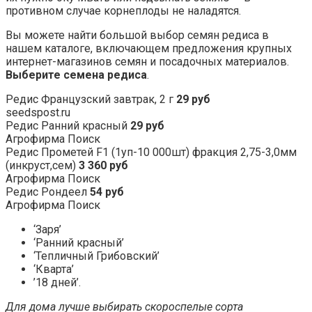
противном случае корнеплоды не наладятся.
Вы можете найти большой выбор семян редиса в
нашем каталоге, включающем предложения крупных
интернет-магазинов семян и посадочных материалов.
Выберите семена редиса
.
Редис Французский завтрак, 2 г
29 руб
seedspost.ru
Редис Ранний красный
29 руб
Агрофирма Поиск
Редис Прометей F1 (1уп-10 000шт) фракция 2,75-3,0мм
(инкруст,сем)
3 360 руб
Агрофирма Поиск
Редис Рондеел
54 руб
Агрофирма Поиск
‘Заря’
‘Ранний красный’
‘Тепличный Грибовский’
‘Кварта’
’18 дней’.
Для дома лучше выбирать скороспелые сорта