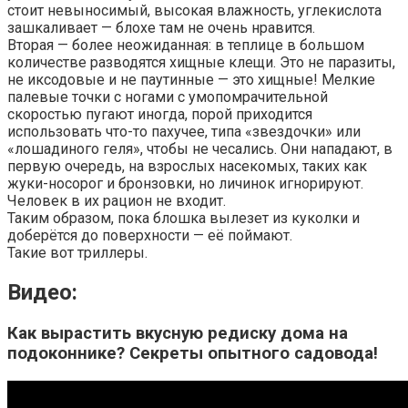
стоит невыносимый, высокая влажность, углекислота
зашкаливает — блохе там не очень нравится.
Вторая — более неожиданная: в теплице в большом
количестве разводятся хищные клещи. Это не паразиты,
не иксодовые и не паутинные — это хищные! Мелкие
палевые точки с ногами с умопомрачительной
скоростью пугают иногда, порой приходится
использовать что-то пахучее, типа «звездочки» или
«лошадиного геля», чтобы не чесались. Они нападают, в
первую очередь, на взрослых насекомых, таких как
жуки-носорог и бронзовки, но личинок игнорируют.
Человек в их рацион не входит.
Таким образом, пока блошка вылезет из куколки и
доберётся до поверхности — её поймают.
Такие вот триллеры.
Видео:
Как вырастить вкусную редиску дома на
подоконнике? Секреты опытного садовода!