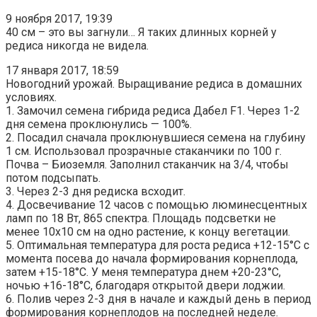
9 ноября 2017, 19:39
40 см – это вы загнули… Я таких длинных корней у
редиса никогда не видела.
17 января 2017, 18:59
Новогодний урожай. Выращивание редиса в домашних
условиях.
1. Замочил семена гибрида редиса Дабел F1. Через 1-2
дня семена проклюнулись — 100%.
2. Посадил сначала проклюнувшиеся семена на глубину
1 см. Использовал прозрачные стаканчики по 100 г.
Почва – Биоземля. Заполнил стаканчик на 3/4, чтобы
потом подсыпать.
3. Через 2-3 дня редиска всходит.
4. Досвечивание 12 часов с помощью люминесцентных
ламп по 18 Вт, 865 спектра. Площадь подсветки не
менее 10х10 см на одно растение, к концу вегетации.
5. Оптимальная температура для роста редиса +12-15°C с
момента посева до начала формирования корнеплода,
затем +15-18°C. У меня температура днем +20-23°C,
ночью +16-18°C, благодаря открытой двери лоджии.
6. Полив через 2-3 дня в начале и каждый день в период
формирования корнеплодов на последней неделе.