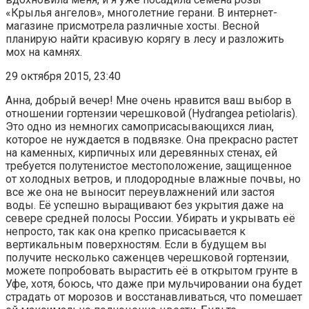
«Крылья ангелов», многолетние герани. В интернет-
магазине присмотрела различные хосты. Весной
планирую найти красивую корягу в лесу и разложить
мох на камнях.
29 октября 2015, 23:40
Анна, добрый вечер! Мне очень нравится ваш выбор в
отношении гортензии черешковой (Hydrangea petiolaris).
Это одно из немногих самоприсасывающихся лиан,
которое не нуждается в подвязке. Она прекрасно растет
на каменных, кирпичных или деревянных стенах, ей
требуется полутенистое местоположение, защищенное
от холодных ветров, и плодородные влажные почвы, но
все же она не выносит переувлажнений или застоя
воды. Её успешно выращивают без укрытия даже на
севере средней полосы России. Убирать и укрывать её
непросто, так как она крепко присасывается к
вертикальным поверхностям. Если в будущем вы
получите несколько саженцев черешковой гортензии,
можете попробовать вырастить её в открытом грунте в
Уфе, хотя, боюсь, что даже при мульчировании она будет
страдать от морозов и восстанавливаться, что помешает