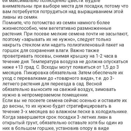
ей максимально полноценно цвести. Будьте
внимательны при выборе места для посадки, потому что
вам потребуется потрудиться над выращиванием этой
лианы из семян.
Помните, что потомство из семян намного более
жизнеспособно, чем вегетативно размноженные
растения. При посеве мелкие семена почти не засыпают,
поэтому «зарывать их не нужно», следует только
накрыть стеклом или надеть полиэтиленовый пакет на
горшок для сохранения влаги. Важно также
проветривать посевы, снимая крышку на 1-2 часа в
течение дня. Температура воздуха не должна опускаться
ниже +13 град. С. Всходы могут появиться от 1,5 до 3
месяцев. Пикировка обязательна. Затем обеспечьте их
уход с перевалками до «товарного вида», т.е. до 3-
летнего растения для переезда в сад. Весной
обязательно выносите на свежий воздух, зимовать
нужно в непромерзаемом помещении.
Если вы не посеете семена сейчас осенью и оставите их
до весны, то их нужно будет стратифицировать в
течение 3-х месяцев во влажном песке в холодильнике.
Когда завершается срок посадки 3-летних лиан в
открытый грунт, обязательно оставьте хотя бы один из
них в большом горшке, установив опору в виде