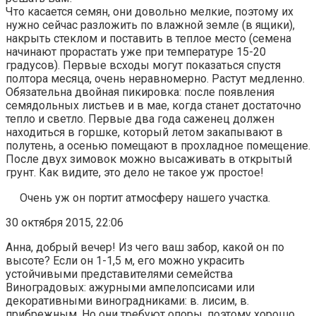
Что касается семян, они довольно мелкие, поэтому их
нужно сейчас разложить по влажной земле (в ящики),
накрыть стеклом и поставить в теплое место (семена
начинают прорастать уже при температуре 15-20
градусов). Первые всходы могут показаться спустя
полтора месяца, очень неравномерно. Растут медленно.
Обязательна двойная пикировка: после появления
семядольных листьев и в мае, когда станет достаточно
тепло и светло. Первые два года саженец должен
находиться в горшке, который летом закапывают в
полутень, а осенью помещают в прохладное помещение.
После двух зимовок можно высаживать в открытый
грунт. Как видите, это дело не такое уж простое!
Очень уж он портит атмосферу нашего участка.
30 октября 2015, 22:06
Анна, добрый вечер! Из чего ваш забор, какой он по
высоте? Если он 1-1,5 м, его можно украсить
устойчивыми представителями семейства
Виноградовых: ажурными ампелопсисами или
декоративными виноградниками: в. лисим, в.
прибрежным. Но они требуют опоры, поэтому хорошо