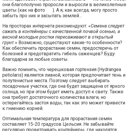
они благополучно проросли и выросли в великолепные
цветы (как на фото
). А я, как всегда, могу просто
забыть про них и засыпать землей…
На просторах интернета рекомендуют: «
Семена следует
сажать в контейнеры с качественной почвой осенью, а
весной молодые ростки пересаживают в открытый
грунт.
» Возможно, существуют какие-то особенности?
Как обеспечить прорастание семян, предостеречь от
болезней и предотвратить гибель саженцев? Буду
благодарна за любые советы.
Важно помнить, что черешковая гортензия (Hydrangea
petiolaris) является лианой, которая предпочитает тень и
полутенистые места. Поэтому следует выбирать
посадочные участки, где она будет защищена от яркого
солнца, но при этом будет иметь доступ к свету. Также
она требует достаточного количества влаги, но
остерегайтесь застоя воды, так как это может привести
к гниению корней.
Оптимальная температура для прорастания семян
составляет 15-20 градусов Цельсия. Не забывайте
регулярно проветривать контейнеры, где находятся