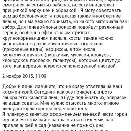
смотрятся на сетчатых заборах, высоту они держат
прищипкой верхушек и обрезкой… Я могу советовать
вам до бесконечности, предлагая также многолетние
лианы, но нам важно понимать, из какого материала ваш
забор. Для теневой зоны рокария подойдут различные
герани, особенно эффектно смотрится г.
крупнокорневищная, кислые, хосты; также можно
использовать разные луковичные: тюльпаны
(природные виды), нарциссы, в том числе
мелколуковичные (пушкинии, мускари, крокусы,
хионодокса, пролески, галантусы), которые цветут до
того, как деревья покроются полноценной листвой.
2 ноября 2015, 11:09
Добрый день. Извините, что не сразу ответила на ваш
комментарий. Сегодня я как раз прикрепила фото
забора. Что касается лиан, я буду подбирать их, опираясь
на ваши советы. Мне нужно отыскать многолетнюю
лиану, которая хорошо переносит тень.
Я планирую заняться оформлением теневой части горки
весной. На этом сайте нашла статью с идеями, как
привлечь фей в сад (название не помню), она
вдохновила меня, и я уже посадила семена розы