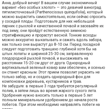
Анна, добрый вечер! В вашем случае экономичный
вариант «без особых хлопот» — это девичий виноград
пятилисточковый (Parthenocissus quinquifolia), который
можно вырастить самостоятельно, если сейчас спросить
у соседей плоды. Подготовьте для них небольшой
парник с рыхлой и качественной почвой и засевайте их
под зиму, они пройдут естественную зимнюю
стратификацию и прорастут весной. Тонкие всходы
можно аккуратно выкапывать и сажать вдоль забора,
как только они вырастут до 8-10 см. Перед посадкой
следует подготовить траншею глубиной хотя бы на
штык лопаты и шириной 25-30 см, заправленную
плодородной рыхлой почвой, и высаживать на
расстоянии 15-20 см друг от друга. Однородный
вертикальный зеленый ковер вам обеспечен, и осенью
он станет красным. Этот прием позволит украсить не
только забор, но и создать однородный фон для
компоновки деревьев, кустарников и трав.
Не забудьте: в первые 3 года требуется регулярный
полив, а затем лишь во время жаркого сухого лета.
Удобрения нужно вносить только в первые 5 лет
полным минеральным удобрением до начала роста
побегов. При этом необходимо направлять побеги на