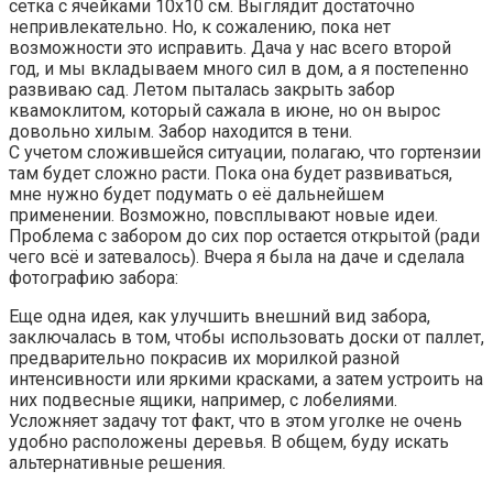
сетка с ячейками 10х10 см. Выглядит достаточно
непривлекательно. Но, к сожалению, пока нет
возможности это исправить. Дача у нас всего второй
год, и мы вкладываем много сил в дом, а я постепенно
развиваю сад. Летом пыталась закрыть забор
квамоклитом, который сажала в июне, но он вырос
довольно хилым. Забор находится в тени.
С учетом сложившейся ситуации, полагаю, что гортензии
там будет сложно расти. Пока она будет развиваться,
мне нужно будет подумать о её дальнейшем
применении. Возможно, повсплывают новые идеи.
Проблема с забором до сих пор остается открытой (ради
чего всё и затевалось). Вчера я была на даче и сделала
фотографию забора:
Еще одна идея, как улучшить внешний вид забора,
заключалась в том, чтобы использовать доски от паллет,
предварительно покрасив их морилкой разной
интенсивности или яркими красками, а затем устроить на
них подвесные ящики, например, с лобелиями.
Усложняет задачу тот факт, что в этом уголке не очень
удобно расположены деревья. В общем, буду искать
альтернативные решения.