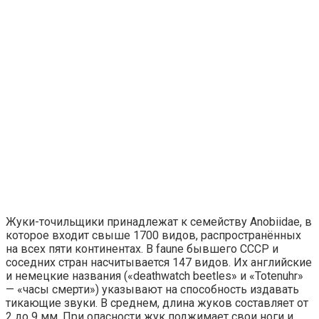
Жуки-точильщики принадлежат к семейству Anobiidae, в
которое входит свыше 1700 видов, распространённых
на всех пяти континентах. В faunе бывшего СССР и
соседних стран насчитывается 147 видов. Их английские
и немецкие названия («deathwatch beetles» и «Totenuhr»
— «часы смерти») указывают на способность издавать
тикающие звуки. В среднем, длина жуков составляет от
2 до 9 мм. При опасности жук поджимает свои ноги и