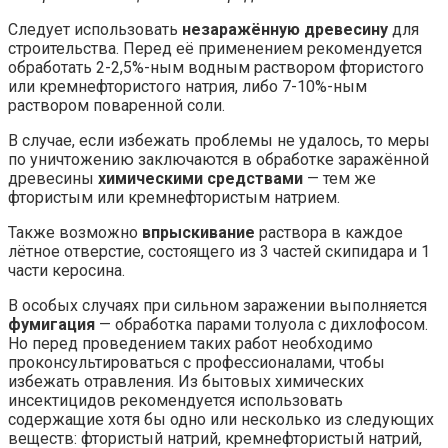
Следует использовать
незаражённую древесину
для
строительства. Перед её применением рекомендуется
обработать 2-2,5%-ным водным раствором фтористого
или кремнефтористого натрия, либо 7-10%-ным
раствором поваренной соли.
В случае, если избежать проблемы не удалось, то меры
по уничтожению заключаются в обработке заражённой
древесины
химическими средствами
— тем же
фтористым или кремнефтористым натрием.
Также возможно
впрыскивание
раствора в каждое
лётное отверстие, состоящего из 3 частей скипидара и 1
части керосина.
В особых случаях при сильном заражении выполняется
фумигация
— обработка парами толуола с дихлофосом.
Но перед проведением таких работ необходимо
проконсультироваться с профессионалами, чтобы
избежать отравления. Из бытовых химических
инсектицидов рекомендуется использовать
содержащие хотя бы одно или несколько из следующих
веществ: фтористый натрий, кремнефтористый натрий,