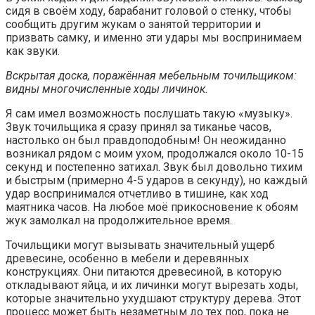
сидя в своём ходу, барабанит головой о стенку, чтобы
сообщить другим жукам о занятой территории и
призвать самку, и именно эти удары мы воспринимаем
как звуки.
Вскрытая доска, поражённая мебельным точильщиком:
видны многочисленные ходы личинок.
Я сам имел возможность послушать такую «музыку».
Звук точильщика я сразу принял за тиканье часов,
настолько он был правдоподобным! Он неожиданно
возникал рядом с моим ухом, продолжался около 10-15
секунд и постепенно затихал. Звук был довольно тихим
и быстрым (примерно 4-5 ударов в секунду), но каждый
удар воспринимался отчетливо в тишине, как ход
маятника часов. На любое моё прикосновение к обоям
жук замолкал на продолжительное время.
Точильщики могут вызывать значительный ущерб
древесине, особенно в мебели и деревянных
конструкциях. Они питаются древесиной, в которую
откладывают яйца, и их личинки могут вырезать ходы,
которые значительно ухудшают структуру дерева. Этот
процесс может быть незаметным до тех пор, пока не