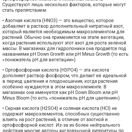
Существуют лишь несколько факторов, которые могут
стать препятствием:
• Азотная кислота (HNO3) — это вещество, которое
добавляет в раствор дополнительный нитратный азот,
который является необходимым макроэлементом для
растений. Обычно она применяется на этапе вегетации,
когда растения используют этот азот для роста зелёной
массы. В магазинах для гидропоники она продаётся под
названиями pH Down Growth или pH Minus Growth (то есть
«понижатель pH для вегетации»).
• Ортофосфорная кислота (H3PO4) — эта кислота
дополняет раствор фосфором, что делает её идеальной
в период цветения и плодоношения, когда растения
особенно нуждаются в этом макроэлементе. В
магазинах она именуется как pH Down Bloom или pH
Minus Bloom (то есть «понижатель pH для цветения»).
• Серная кислота (H2SO4) и соляная кислота (HCl) не
содержат макроэлементов, способных существенно
влиять на рост растений, в отличие от азотной и
ортофосфорной кислот. Из-за их более нейтрального
действия многие авторы англоязычной литературы по