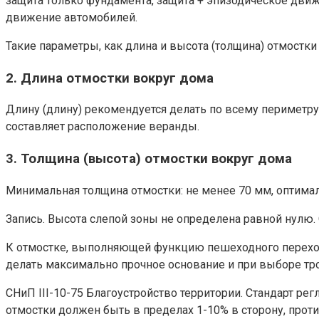
защита только фундамента, защита + эпизодическое движ
движение автомобилей.
Такие параметры, как длина и высота (толщина) отмостк
2. Длина отмостки вокруг дома
Длину (длину) рекомендуется делать по всему периметр
составляет расположение веранды.
3. Толщина (высота) отмостки вокруг дома
Минимальная толщина отмостки: не менее 70 мм, оптимал
Запись. Высота слепой зоны не определена равной нулю.
К отмостке, выполняющей функцию пешеходного перехода
делать максимально прочное основание и при выборе тро
СНиП III-10-75 Благоустройство территории. Стандарт рег
отмостки должен быть в пределах 1-10% в сторону, про