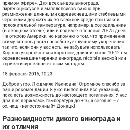
прямом эфире». Для всех видов винограда,
партеноциссусов и ампелопсисов важно при
размножении длинными одревесневшими стеблевыми
черенками держать их во влажной среде при низкой
положительной температуре, например, в холодильнике
(в овощном отсеке) или в подвале в течение 20-25 дней.
Не открою Америки, но напомню о том, что применение
стимуляторов роста способствует лучшему укоренению,
так что, если они у вас есть, не забудьте использовать!
Хорошо укореняются и короткие, длиной около 10-12 см,
одревесневшие черенки винограда, récoltés весной или
«приватизированные» этим методом.
18 февраля 2016, 10:23
Доброе утро, Людмила Ивановна! Огромное спасибо за
ваши рекомендации. Я уже выполнила все указания,
пока есть возможность до настоящего потепления. У нас
два дня держалась температура до +16, а сегодня —7…
ох, наш «непостоянный» Донецк!
Разновидности дикого винограда и
их отличия