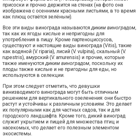
присоски и прочно держится на стенах (на фото она
изображена с осенними красными листьями, в то время
как плющ остаётся зелёным).
Все эти виды винограда называются
диким виноградом
,
так как их ягоды кислые и непригодны для
употребления в пищу. Кроме партеноциссусов,
существуют и настоящие виды винограда (Vitis), такие
как водяной (V. riparia), лисий (V. vulpina), скальный (V.
rupestris), амурский (V. amurensis) и прочие, которые
также именуются
диким виноградом
, поскольку их
плоды также кислые и не пригодны для еды, но
используются в селекции.
При этом следует отметить, что девушки
винизводимого винограда могут быть отличным
решением для вертикального озеленения: они быстро
растут и устойчивы к различным условиям. Это делает
их популярными как для частных садов, так и для
городского ландшафта. Кроме того, дикий виноград
cлужит укрытием и пищей для множества птиц и
насекомых, что делает его полезным элементом
экосистемы.