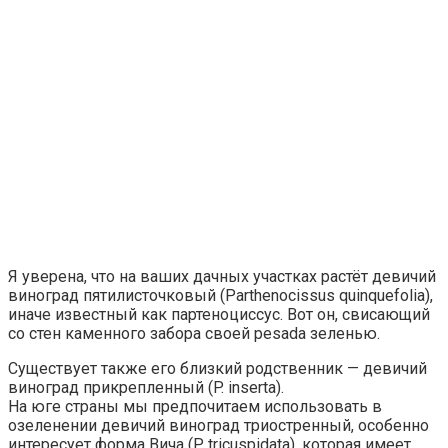
Я уверена, что на ваших дачных участках растёт девичий
виноград пятилисточковый (Parthenocissus quinquefolia),
иначе известный как партеноциссус. Вот он, свисающий
со стен каменного забора своей pesada зеленью.
Существует также его близкий родственник — девичий
виноград прикрепленный (P. inserta).
На юге страны мы предпочитаем использовать в
озеленении девичий виноград триостренный, особенно
интересует форма Вича (P. tricuspidata), которая имеет