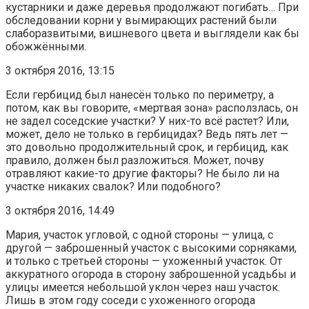
кустарники и даже деревья продолжают погибать… При
обследовании корни у вымирающих растений были
слаборазвитыми, вишневого цвета и выглядели как бы
обожжёнными.
3 октября 2016, 13:15
Если гербицид был нанесён только по периметру, а
потом, как вы говорите, «мертвая зона» расползлась, он
не задел соседские участки? У них-то всё растет? Или,
может, дело не только в гербицидах? Ведь пять лет —
это довольно продолжительный срок, и гербицид, как
правило, должен был разложиться. Может, почву
отравляют какие-то другие факторы? Не было ли на
участке никаких свалок? Или подобного?
3 октября 2016, 14:49
Мария, участок угловой, с одной стороны — улица, с
другой — заброшенный участок с высокими сорняками,
и только с третьей стороны — ухоженный участок. От
аккуратного огорода в сторону заброшенной усадьбы и
улицы имеется небольшой уклон через наш участок.
Лишь в этом году соседи с ухоженного огорода