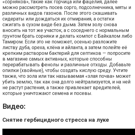
«сорняков», такие как горчица или фацелия, далее
можно рассмотреть посев сорго, подсолнечника, мяты и
различных видов газонов. После этого скашивать
сидераты или дождаться их отмирания, а остатки
сжигать в сухом виде без дыма. Затем золу снова
вносить на тот же участок, а с соседнего с нормальным
грунтом брать сорняки и делать компот с Байкалом либо
Тамиром. Если это не поможет, осенью разложите
листву дуба, ореха, клёна и айланта, а затем полейте её
крепким раствором бактерий для септиков — попросите
в магазине самых активных, которые способны
перерабатывать фенолы и различные отходы. Добавьте
опилки (хвойные), чтобы создать кислую среду. Учтите
также, что зола или так называемая «злая почва» может
убить землю, так как она долго нейтрализуется, и на ней
не растут растения, а также привлекает вредителей,
которые уничтожают семена и посевы.
Видео:
Снятие гербицидного стресса на луке