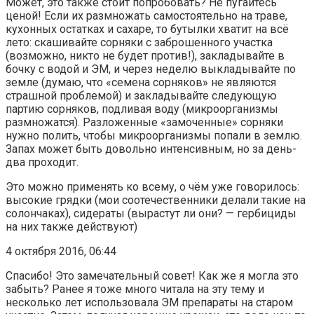
Может, это также стоит попробовать? Не пугайтесь
ценой! Если их размножать самостоятельно на траве,
кухонных остатках и сахаре, то бутылки хватит на всё
лето: скашивайте сорняки с заброшенного участка
(возможно, никто не будет против!), закладывайте в
бочку с водой и ЭМ, и через неделю выкладывайте по
земле (думаю, что «семена сорняков» не являются
страшной проблемой) и закладывайте следующую
партию сорняков, подливая воду (микроорганизмы
размножатся). Разложенные «замоченные» сорняки
нужно полить, чтобы микроорганизмы попали в землю.
Запах может быть довольно интенсивным, но за день-
два проходит.
Это можно применять ко всему, о чём уже говорилось:
высокие грядки (мои соотечественники делали такие на
солончаках), сидераты (вырастут ли они? — гербициды
на них также действуют)
4 октября 2016, 06:44
Спасибо! Это замечательный совет! Как же я могла это
забыть? Ранее я тоже много читала на эту тему и
несколько лет использовала ЭМ препараты на старом