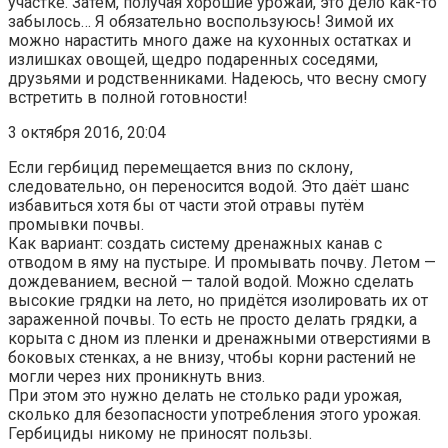
участке. Затем, получая хорошие урожаи, это дело как-то
забылось… Я обязательно воспользуюсь! Зимой их
можно нарастить много даже на кухонных остатках и
излишках овощей, щедро подаренных соседями,
друзьями и родственниками. Надеюсь, что весну смогу
встретить в полной готовности!
3 октября 2016, 20:04
Если гербицид перемещается вниз по склону,
следовательно, он переносится водой. Это даёт шанс
избавиться хотя бы от части этой отравы путём
промывки почвы.
Как вариант: создать систему дренажных канав с
отводом в яму на пустыре. И промывать почву. Летом —
дождеванием, весной — талой водой. Можно сделать
высокие грядки на лето, но придётся изолировать их от
зараженной почвы. То есть не просто делать грядки, а
корыта с дном из пленки и дренажными отверстиями в
боковых стенках, а не внизу, чтобы корни растений не
могли через них проникнуть вниз.
При этом это нужно делать не столько ради урожая,
сколько для безопасности употребления этого урожая.
Гербициды никому не приносят пользы.