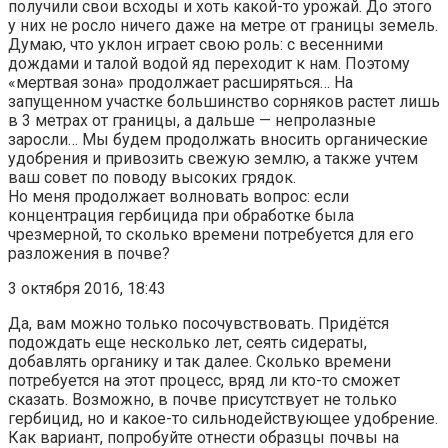
получили свои всходы и хоть какой-то урожай. До этого
у них не росло ничего даже на метре от границы земель.
Думаю, что уклон играет свою роль: с весенними
дождами и талой водой яд переходит к нам. Поэтому
«мертвая зона» продолжает расширяться… На
запущенном участке большинство сорняков растет лишь
в 3 метрах от границы, а дальше — непролазные
заросли… Мы будем продолжать вносить органические
удобрения и привозить свежую землю, а также учтем
ваш совет по поводу высоких грядок.
Но меня продолжает волновать вопрос: если
концентрация гербицида при обработке была
чрезмерной, то сколько времени потребуется для его
разложения в почве?
3 октября 2016, 18:43
Да, вам можно только посочувствовать. Придётся
подождать еще несколько лет, сеять сидераты,
добавлять органику и так далее. Сколько времени
потребуется на этот процесс, вряд ли кто-то сможет
сказать. Возможно, в почве присутствует не только
гербицид, но и какое-то сильнодействующее удобрение.
Как вариант, попробуйте отнести образцы почвы на