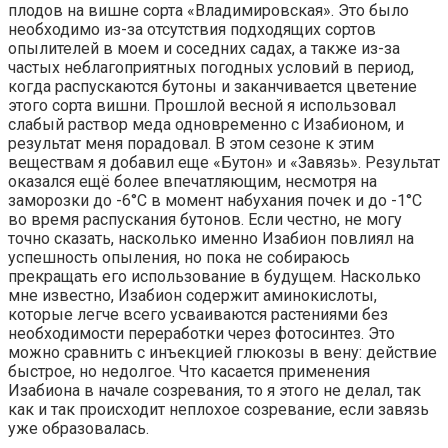
плодов на вишне сорта «Владимировская». Это было
необходимо из-за отсутствия подходящих сортов
опылителей в моем и соседних садах, а также из-за
частых неблагоприятных погодных условий в период,
когда распускаются бутоны и заканчивается цветение
этого сорта вишни. Прошлой весной я использовал
слабый раствор меда одновременно с Изабионом, и
результат меня порадовал. В этом сезоне к этим
веществам я добавил еще «Бутон» и «Завязь». Результат
оказался ещё более впечатляющим, несмотря на
заморозки до -6°C в момент набухания почек и до -1°C
во время распускания бутонов. Если честно, не могу
точно сказать, насколько именно Изабион повлиял на
успешность опыления, но пока не собираюсь
прекращать его использование в будущем. Насколько
мне известно, Изабион содержит аминокислоты,
которые легче всего усваиваются растениями без
необходимости переработки через фотосинтез. Это
можно сравнить с инъекцией глюкозы в вену: действие
быстрое, но недолгое. Что касается применения
Изабиона в начале созревания, то я этого не делал, так
как и так происходит неплохое созревание, если завязь
уже образовалась.