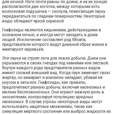
для ночной. Ноги почти равны по длине, и на их концах
располагаются две коготки, между которыми есть
волосковая подушечка — скопула, помогающая пауку
передвигаться по гладким поверхностям. Некоторые
виды обладают яркой окраской.
Гнафозиды являются хищниками, действующими в
основном ночью, и иногда могут заходить в дома
людей. Исключение составляет род Micaria,
представители которого ведут дневной образ жизни и
имитируют муравьёв.
Эти пауки не строят сети для ловли добычи. Днем они
укрываются в своих гнёздах под камнями или листвой.
Внутри каждого рода представители разных видов
имеют схожий внешний вид. Когда паук замечает свою
жертву, он замирает и внезапно нападает, убивая её
укусом в затылок. Гнафозиды, как правило,
предпочитают разную добычу, включая насекомых и
мелких беспозвоночных. Они играют важную роль в
экосистемах, контролируя популяцию вредных
насекомых. В случае угрозы некоторые виды могут
использовать защитные механизмы, такие как
симуляция мёртвого состояния или выброс жидкости из