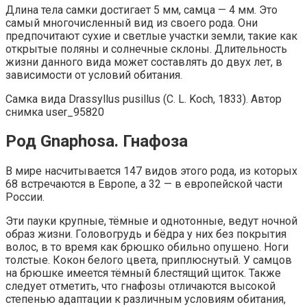
Длина тела самки достигает 5 мм, самца — 4 мм. Это
самый многочисленный вид из своего рода. Они
предпочитают сухие и светлые участки земли, такие как
открытые поляны и солнечные склоны. Длительность
жизни данного вида может составлять до двух лет, в
зависимости от условий обитания.
Самка вида Drassyllus pusillus (C. L. Koch, 1833). Автор
снимка user_95820
Род Gnaphosa. Гнафоза
В мире насчитывается 147 видов этого рода, из которых
68 встречаются в Европе, а 32 — в европейской части
России.
Эти пауки крупные, тёмные и однотонные, ведут ночной
образ жизни. Головогрудь и бёдра у них без покрытия
волос, в то время как брюшко обильно опушено. Ноги
толстые. Кокон белого цвета, приплюснутый. У самцов
на брюшке имеется тёмный блестящий щиток. Также
следует отметить, что гнафозы отличаются высокой
степенью адаптации к различным условиям обитания,