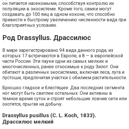
он питается насекомыми, способствуя контролю их
популяции в экосистеме. Кроме того, самки могут
создавать до 100 яиц в одном коконе, что способно
привести к быстрому увеличению численности вида при
благоприятных условиях.
Род Drassyllus. Драссилюс
В мире зарегистрировано 94 вида данного рода, из
которых 17 встречаются в Европе, а 8 — в европейской
части России. Эти пауки одни из самых мелких и
многочисленных, ранее относимые к роду Зилот. Они
обитают в различных экосистемах, включая леса, луга и
пустоши, предпочитая участки с обилием растительности.
Брюшко гладкое и блестящее. Два последних сегмента
ног могут быть светлее остальных. Они активны в
тёмное время суток и строят небольшие ловчие сети или
охотятся, прыгая на добычу.
Drassyllus pusillus (C. L. Koch, 1833).
Драссилюс мелкий