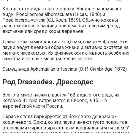
Кокон этого вида тонкостенный. Внешне напоминает
виды Poecilochroa albomaculata (Lucas, 1846) и
Poecilochroa variana (C.L.Koch, 1839). Обычно коконы
располагаются в защищенных местах, например под
листьями или среди коры деревьев.
Длина тела самки достигает 5,5 мм, самца — 4,5 мм. Эти
пауки ведут дневной образ жизни и активно охотятся на
мелких насекомых. Их физическая активность особенно
заметна в теплые месяцы весны и лета.
Самец вида Aphantaulax trifasciata (O. P.-Cambridge, 1872)
Род Drassodes. Драссодес
Всего в мире насчитывается 162 вида этого рода, из
которых 41 вид встречается в Европе, а 15 — в
европейской части России.
Окрас их тела варьируется от бежевого до красно-
коричневого. Брюшко эти пауки имеют густо покрытое
волосками с ярко выраженным кардиальным пятном. У