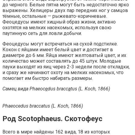
до черного. Белые пятна могут быть недостаточно ярко
выражены. Хелицеры двух пар передних ног у самцов
тёмные, остальные — рыжевато-коричневые.
Феоцедусы имеют хищный образ жизни, активно
охотятся на мелких насекомых, используя свою
паутинную сеть для ловли добычи.
Феоцедусы могут встречаться на сухой подстилке.
Кокон с яйцами имеет белый цвет и достигает в
диаметре до 6 мм. Яйца имеют желтоватый цвет, и их
количество может составлять до 45 штук. Молодые
пауки выходят из яиц через 2-3 недели после откладки,
и сразу же начинают охоту на мелких насекомых, что
помогает им быстро набирать размеры.
Самец вида Phaeoc
e
dus bracc
a
tus (L. Koch, 1866)
Phaeocedus braccatus (L. Koch, 1866)
Род Scotophaeus. Скотофеус
Всего в мире найдены 162 вида, 18 из которых