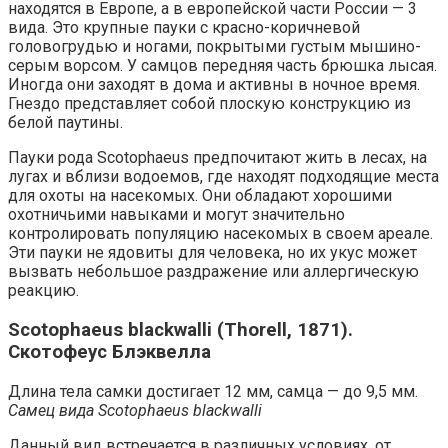
находятся в Европе, а в европейской части России — 3
вида. Это крупные пауки с красно-коричневой
головогрудью и ногами, покрытыми густым мышино-
серым ворсом. У самцов передняя часть брюшка лысая.
Иногда они заходят в дома и активны в ночное время.
Гнездо представляет собой плоскую конструкцию из
белой паутины.
Пауки рода Scotophaeus предпочитают жить в лесах, на
лугах и вблизи водоемов, где находят подходящие места
для охоты на насекомых. Они обладают хорошими
охотничьими навыками и могут значительно
контролировать популяцию насекомых в своем ареале.
Эти пауки не ядовиты для человека, но их укус может
вызвать небольшое раздражение или аллергическую
реакцию.
Scotophaeus blackwalli (Thorell, 1871).
Скотофеус Блэквелла
Длина тела самки достигает 12 мм, самца — до 9,5 мм.
Самец вида Scotophaeus blackwalli
Данный вид встречается в различных условиях, от