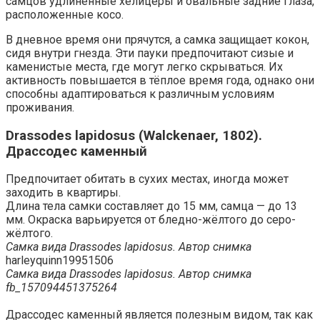
самцов удлинённые хелицеры и овальные задние глаза,
расположенные косо.
В дневное время они прячутся, а самка защищает кокон,
сидя внутри гнезда. Эти пауки предпочитают сизые и
каменистые места, где могут легко скрываться. Их
активность повышается в тёплое время года, однако они
способны адаптироваться к различным условиям
проживания.
Drassodes lapidosus (Walckenaer, 1802).
Драссодес каменный
Предпочитает обитать в сухих местах, иногда может
заходить в квартиры.
Длина тела самки составляет до 15 мм, самца — до 13
мм. Окраска варьируется от бледно-жёлтого до серо-
жёлтого.
Самка вида Drassodes lapidosus. Автор снимка
harleyquinn19951506
Самка вида Drassodes lapidosus. Автор снимка
fb_157094451375264
Драссодес каменный является полезным видом, так как