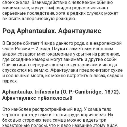
своих желез. Взаимодействие с человеком обычно
минимально, и укус гнафозидов редко вызывает
серьезные последствия, хотя в редких случаях может
вызвать аллергическую реакцию.
Род Aphantaulax. Афантаулакс
В Европе обитает 4 вида данного рода, а в европейской
части России — 2 вида. Пауки с заметным внешним
видом создают многокамерные укрытия на растениях,
где соседние камеры могут занимать и другие особи.
Они активно передвигаются по кустарникам и иногда
спускаются на землю. Афантаулаки предпочитают сухие
и солнечные места, их можно встретить в лесах, садах и
парках.
Aphantaulax trifasciata (O. P.-Cambridge, 1872).
Афантаулакс трёхполосый
Это наиболее распространённый вид. У самца тело
черного цвета, у самки головогрудь коричневая. На
боковых сторонах тела самца можно видеть три
характерные полосы, что и дало название этому виду.