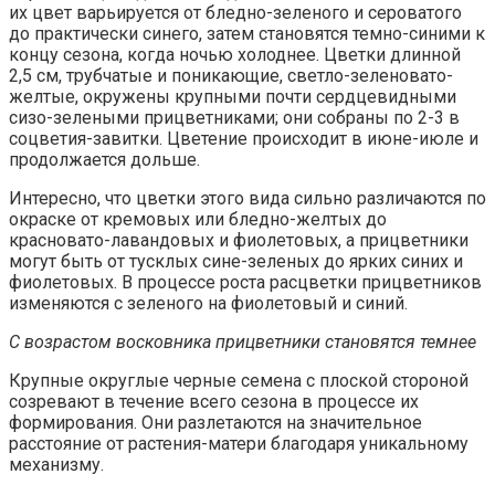
их цвет варьируется от бледно-зеленого и сероватого
до практически синего, затем становятся темно-синими к
концу сезона, когда ночью холоднее. Цветки длинной
2,5 см, трубчатые и поникающие, светло-зеленовато-
желтые, окружены крупными почти сердцевидными
сизо-зелеными прицветниками; они собраны по 2-3 в
соцветия-завитки. Цветение происходит в июне-июле и
продолжается дольше.
Интересно, что цветки этого вида сильно различаются по
окраске от кремовых или бледно-желтых до
красновато-лавандовых и фиолетовых, а прицветники
могут быть от тусклых сине-зеленых до ярких синих и
фиолетовых. В процессе роста расцветки прицветников
изменяются с зеленого на фиолетовый и синий.
С возрастом восковника прицветники становятся темнее
Крупные округлые черные семена с плоской стороной
созревают в течение всего сезона в процессе их
формирования. Они разлетаются на значительное
расстояние от растения-матери благодаря уникальному
механизму.