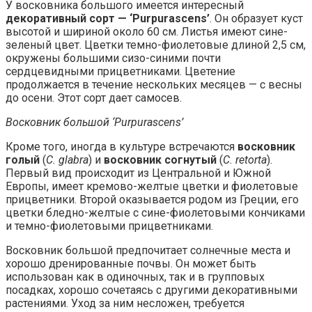
У восковника большого имеется интересный
декоративный сорт — ‘Purpurascens’
. Он образует куст
высотой и шириной около 60 см. Листья имеют сине-
зеленый цвет. Цветки темно-фиолетовые длиной 2,5 см,
окружены большими сизо-синими почти
сердцевидными прицветниками. Цветение
продолжается в течение нескольких месяцев — с весны
до осени. Этот сорт дает самосев.
Восковник большой ‘Purpurascens’
Кроме того, иногда в культуре встречаются
восковник
голый
(
C. glabra
) и
восковник согнутый
(
C. retorta
).
Первый вид происходит из Центральной и Южной
Европы, имеет кремово-желтые цветки и фиолетовые
прицветники. Второй оказывается родом из Греции, его
цветки бледно-желтые с сине-фиолетовыми кончиками
и темно-фиолетовыми прицветниками.
Восковник большой предпочитает солнечные места и
хорошо дренированные почвы. Он может быть
использован как в одиночных, так и в групповых
посадках, хорошо сочетаясь с другими декоративными
растениями. Уход за ним несложен, требуется