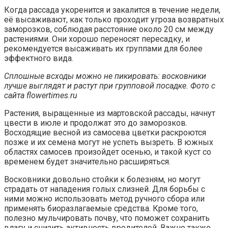
Когда рассада укоренится и закалится в течение недели,
её высаживают, как только проходит угроза возвратных
заморозков, соблюдая расстояние около 20 см между
растениями. Они хорошо переносят пересадку, и
рекомендуется высаживать их группами для более
эффектного вида.
Сплошные всходы можно не пикировать: восковники
лучше выглядят и растут при групповой посадке. Фото с
сайта flowertimes.ru
Растения, выращенные из мартовской рассады, начнут
цвести в июле и продолжат это до заморозков.
Восходящие весной из самосева цветки раскроются
позже и их семена могут не успеть вызреть. В южных
областях самосев произойдет осенью, и такой куст со
временем будет значительно расширяться.
Восковники довольно стойки к болезням, но могут
страдать от нападения голых слизней. Для борьбы с
ними можно использовать метод ручного сбора или
применять биоразлагаемые средства. Кроме того,
полезно мульчировать почву, что поможет сохранить
влагу и снизить активность вредителей. Важно также