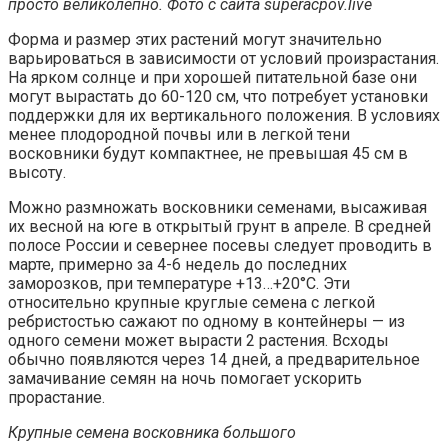
просто великолепно. Фото с сайта superacpov.live
Форма и размер этих растений могут значительно
варьироваться в зависимости от условий произрастания.
На ярком солнце и при хорошей питательной базе они
могут вырастать до 60-120 см, что потребует установки
поддержки для их вертикального положения. В условиях
менее плодородной почвы или в легкой тени
восковники будут компактнее, не превышая 45 см в
высоту.
Можно размножать восковники семенами, высаживая
их весной на юге в открытый грунт в апреле. В средней
полосе России и севернее посевы следует проводить в
марте, примерно за 4-6 недель до последних
заморозков, при температуре +13…+20°C. Эти
относительно крупные круглые семена с легкой
ребристостью сажают по одному в контейнеры — из
одного семени может вырасти 2 растения. Всходы
обычно появляются через 14 дней, а предварительное
замачивание семян на ночь помогает ускорить
прорастание.
Крупные семена восковника большого