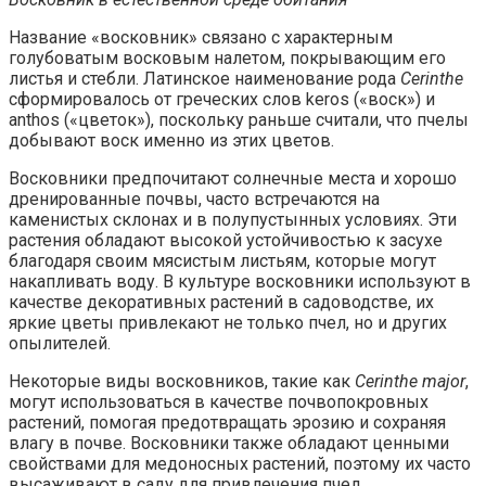
Название «восковник» связано с характерным
голубоватым восковым налетом, покрывающим его
листья и стебли. Латинское наименование рода
Cerinthe
сформировалось от греческих слов keros («воск») и
anthos («цветок»), поскольку раньше считали, что пчелы
добывают воск именно из этих цветов.
Восковники предпочитают солнечные места и хорошо
дренированные почвы, часто встречаются на
каменистых склонах и в полупустынных условиях. Эти
растения обладают высокой устойчивостью к засухе
благодаря своим мясистым листьям, которые могут
накапливать воду. В культуре восковники используют в
качестве декоративных растений в садоводстве, их
яркие цветы привлекают не только пчел, но и других
опылителей.
Некоторые виды восковников, такие как
Cerinthe major
,
могут использоваться в качестве почвопокровных
растений, помогая предотвращать эрозию и сохраняя
влагу в почве. Восковники также обладают ценными
свойствами для медоносных растений, поэтому их часто
высаживают в саду для привлечения пчел.