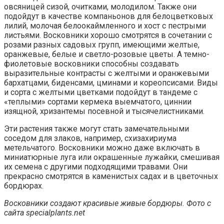
овсяницей сизой, очитками, молодилом. Также они
подойдут в качестве компаньонов для белоцветковых
лилий, молочая белоокаймленного и хост с пестрыми
листьями. Восковники хорошо смотрятся в сочетании с
розами разных садовых групп, имеющими желтые,
оранжевые, белые и светло-розовые цветы. А темно-
фиолетовые восковники способны создавать
выразительные контрасты с желтыми и оранжевыми
бархатцами, биденсами, цминами и кореопсисами. Виды
и сорта с желтыми цветками подойдут в тандеме с
«теплыми» сортами кермека выемчатого, циннии
изящной, хризантемы посевной и тысячелистниками.
Эти растения также могут стать замечательными
соседом для злаков, например, схизахириума
метельчатого. Восковники можно даже включать в
миниатюрные луга или окрашенные лужайки, смешивая
их семена с другими подходящими травами. Они
прекрасно смотрятся в каменистых садах и в цветочных
бордюрах.
Восковники создают красивые живые бордюры. Фото с
сайта specialplants.net