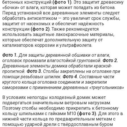
бетонных конструкций
(фото 1)
. Это защитит древесину
«бочки» от влаги, которая может попадать из бетона.
Перед установкой все деревянные элементы следует
обработать антисептиком — это увеличит срок службы,
защитит от насекомых и обеспечит надёжность
конструкции
(фото 2)
. Также рекомендуется
использовать защитные лакокрасочные материалы,
которые обеспечат дополнительную защиту от
катализаторов коррозии и ультрафиолета.
Фото 1.
Для защиты деревянной обшивки от влаги,
оголовок промазали влагостойкой грунтовкой.
Фото 2.
Деревянные элементы домика обработали краской-
пропиткой.
Фото 3.
Столбы закреплены на оголовке при
помощи резьбовых шпилек.
Фото 4
. Составные части
круглого кольца оголовка соединили и закрепили
саморезами с применением деревянных «треугольников»
В условиях непогоды колодезный домик может
подвергаться значительным ветровым нагрузкам.
Поэтому столбы необходимо прикрепить к бетонному
кольцу шпильками с гайками М10
(фото 3)
. Для этого в
нижней части кольца по предварительным меткам с
помощью ударной дрели с твёрдосплавным буром