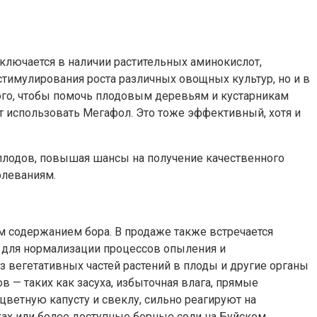
ключается в наличии растительных аминокислот,
тимулирования роста различных овощных культур, но и в
того, чтобы помочь плодовым деревьям и кустарникам
ит использовать Мегафол. Это тоже эффективный, хотя и
 плодов, повышая шансы на получение качественного
олеваниям.
 содержанием бора. В продаже также встречается
й для нормализации процессов опыления и
з вегетативных частей растений в плоды и другие органы
 — таких как засуха, избыточная влага, прямые
цветную капусту и свеклу, сильно реагируют на
еках или более доступные борные соли на Буйском