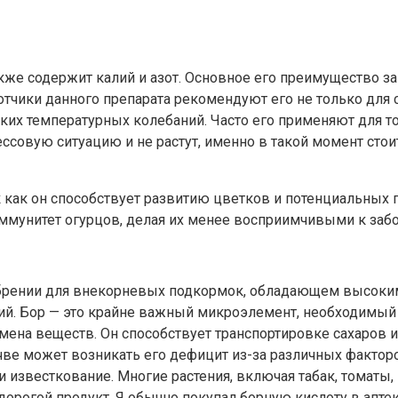
кже содержит калий и азот. Основное его преимущество за
чики данного препарата рекомендуют его не только для с
зких температурных колебаний. Часто его применяют для 
ессовую ситуацию и не растут, именно в такой момент сто
к как он способствует развитию цветков и потенциальных
ммунитет огурцов, делая их менее восприимчивыми к заб
обрении для внекорневых подкормок, обладающем высоким
ций. Бор — это крайне важный микроэлемент, необходимы
мена веществ. Он способствует транспортировке сахаров и
ве может возникать его дефицит из-за различных факторов
 известкование. Многие растения, включая табак, томаты, 
 дорогой продукт. Я обычно покупал борную кислоту в апт