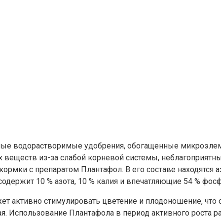
енные водорастворимые удобрения, обогащенные микроэле
х веществ из-за слабой корневой системы, неблагоприятн
кормки с препаратом Плантафол. В его составе находятся 
содержит 10 % азота, 10 % калия и впечатляющие 54 % фос
т активно стимулировать цветение и плодоношение, что 
я. Использование Плантафола в период активного роста р