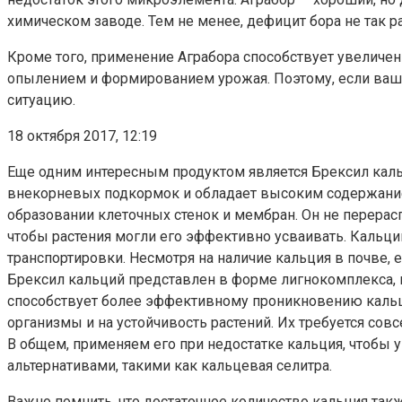
химическом заводе. Тем не менее, дефицит бора не так р
Кроме того, применение Аграбора способствует увеличен
опылением и формированием урожая. Поэтому, если ваш
ситуацию.
18 октября 2017, 12:19
Еще одним интересным продуктом является Брексил кальц
внекорневых подкормок и обладает высоким содержанием
образовании клеточных стенок и мембран. Он не перерасп
чтобы растения могли его эффективно усваивать. Кальци
транспортировки. Несмотря на наличие кальция в почве,
Брексил кальций представлен в форме лигнокомплекса, 
способствует более эффективному проникновению кальц
организмы и на устойчивость растений. Их требуется со
В общем, применяем его при недостатке кальция, чтобы
альтернативами, такими как кальцевая селитра.
Важно помнить, что достаточное количество кальция так