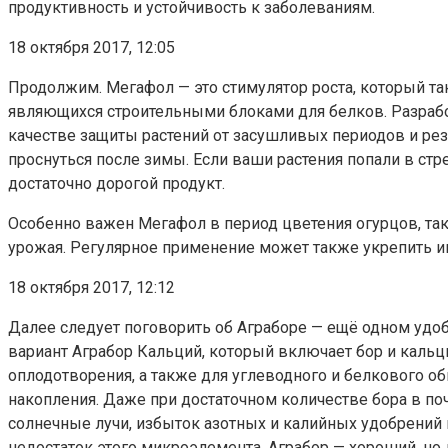
продуктивность и устойчивость к заболеваниям.
18 октября 2017, 12:05
Продолжим. Мегафол — это стимулятор роста, который та
являющихся строительными блоками для белков. Разработ
качестве защиты растений от засушливых периодов и ре
проснуться после зимы. Если ваши растения попали в стр
достаточно дорогой продукт.
Особенно важен Мегафол в период цветения огурцов, та
урожая. Регулярное применение может также укрепить и
18 октября 2017, 12:12
Далее следует поговорить об Аграборе — ещё одном уд
вариант Аграбор Кальций, который включает бор и каль
оплодотворения, а также для углеводного и белкового об
накопления. Даже при достаточном количестве бора в поч
солнечные лучи, избыток азотных и калийных удобрений и
недостаток этого микроэлемента. Аграбор — хороший, но