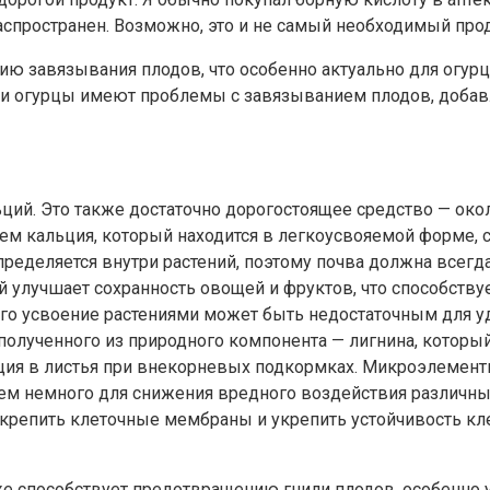
аспространен. Возможно, это и не самый необходимый прод
ию завязывания плодов, что особенно актуально для огурц
и огурцы имеют проблемы с завязыванием плодов, добавл
ий. Это также достаточно дорогостоящее средство — окол
 кальция, который находится в легкоусвояемой форме, с
ределяется внутри растений, поэтому почва должна всегда
й улучшает сохранность овощей и фруктов, что способству
 его усвоение растениями может быть недостаточным для у
полученного из природного компонента — лигнина, которы
ия в листья при внекорневых подкормках. Микроэлемент
всем немного для снижения вредного воздействия различны
 укрепить клеточные мембраны и укрепить устойчивость к
же способствует предотвращению гнили плодов, особенно 