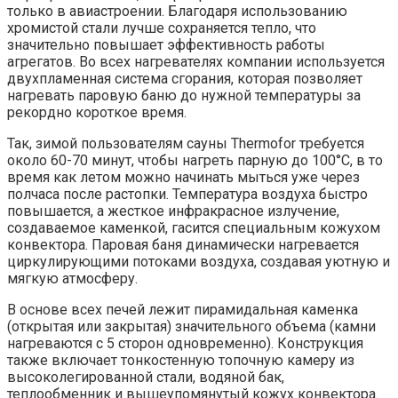
только в авиастроении. Благодаря использованию
хромистой стали лучше сохраняется тепло, что
значительно повышает эффективность работы
агрегатов. Во всех нагревателях компании используется
двухпламенная система сгорания, которая позволяет
нагревать паровую баню до нужной температуры за
рекордно короткое время.
Так, зимой пользователям сауны Thermofor требуется
около 60-70 минут, чтобы нагреть парную до 100°C, в то
время как летом можно начинать мыться уже через
полчаса после растопки. Температура воздуха быстро
повышается, а жесткое инфракрасное излучение,
создаваемое каменкой, гасится специальным кожухом
конвектора. Паровая баня динамически нагревается
циркулирующими потоками воздуха, создавая уютную и
мягкую атмосферу.
В основе всех печей лежит пирамидальная каменка
(открытая или закрытая) значительного объема (камни
нагреваются с 5 сторон одновременно). Конструкция
также включает тонкостенную топочную камеру из
высоколегированной стали, водяной бак,
теплообменник и вышеупомянутый кожух конвектора.