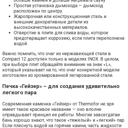
больше камней и дольше нагревать сауну.
Простая установка дымохода — дымоход
расположен по центру.
Жаропрочная или конструкционная сталь и
внешние декоративные детали из
высококачественных материалов.
Отверстие в плите для слива воды, которое
предотвращает коррозию, если плита переполнена
водой.
Важно помнить, что очаг из нержавеющей стали в
Compact 12 доступен только в моделях INOX. В целом,
при выборе плит обращайте внимание на знак «L»,
который указывает на то, что очаг конкретной модели
изготовлен из хромированной легированной стали.
Печка «Гейзер» – для создания удивительно
легкого пара
Современная каменка «Гейзер» от Thermofor не зря
имеет такое красивое название — оно вполне
оправдывает принцип ее работы. Многие завсегдатаи
бань хорошо знают, что такое «тяжелый» и «легкий» пар.
Если плеснуть водой на горячие камни, часть жидкости