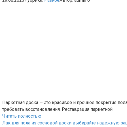
29.08.2023
Рубрика:
Разное
Автор:
admin
0
Паркетная доска — это красивое и прочное покрытие пол
требовать восстановления. Реставрация паркетной
Читать полностью
Лак для пола из сосновой доски выбирайте надежную за