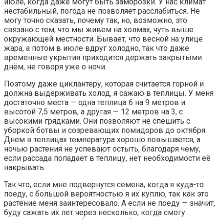
июле, когда даже могут быть заморозки. У нас климат
нестабильный, погода не позволяет расслабиться. Не
могу точно сказать, почему так, но, возможно, это
связано с тем, что мы живем на холмах, чуть выше
окружающей местности. Бывает, что весной на улице
жара, а потом в июле вдруг холодно, так что даже
временные укрытия приходится держать закрытыми
днём, не говоря уже о ночи.
Поэтому даже циклантеру, которая считается горной и
должна выдерживать холод, я сажаю в теплицы. У меня
достаточно места — одна теплица 6 на 9 метров и
высотой 7,5 метров, а другая — 12 метров на 3, с
высокими грядками. Они позволяют не спешить с
уборкой ботвы и созревающих помидоров до октября.
Днем в теплицах температура хорошо повышается, а
ночью растения не успевают остыть, благодаря чему,
если рассада попадает в теплицу, нет необходимости её
накрывать.
Так что, если мне подвернутся семена, когда я куда-то
поеду, с большой вероятностью я их куплю, так как это
растение меня заинтересовало. А если не поеду — значит,
буду сажать их лет через несколько, когда смогу