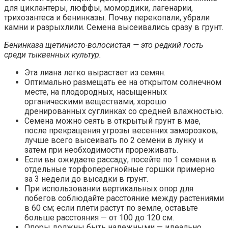
для циклантеры, люффы, момордики, лагенарии,
трихозантеса и бенинказы. Почву перекопали, убрали
камни и разрыхлили. Семена высеивались сразу в грунт.
Бенинказа щетинисто-волосистая — это редкий гость
среди тыквенных культур.
Эта лиана легко вырастает из семян.
Оптимально размещать ее на открытом солнечном
месте, на плодородных, насыщенных
органическими веществами, хорошо
дренированных суглинках со средней влажностью.
Семена можно сеять в открытый грунт в мае,
после прекращения угрозы весенних заморозков;
лучше всего высеивать по 2 семени в лунку и
затем при необходимости прореживать.
Если вы ожидаете рассаду, посейте по 1 семени в
отдельные торфоперегнойные горшки примерно
за 3 недели до высадки в грунт.
При использовании вертикальных опор для
побегов соблюдайте расстояние между растениями
в 60 см; если плети растут по земле, оставьте
больше расстояния — от 100 до 120 см.
Опоры должны быть надежными — идеально