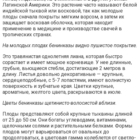
Латинской Америки. Это растение часто называют белой
индийской тыквой или восковой, так как молодые
плоды сначала покрыты мягким ворсом, а затем их
защищает восковая оболочка, которая находит
применение в медицине и производстве свечей в
тропических странах.
На молодых плодах бенинказы видно пушистое покрытие.
Это травянистая однолетняя лиана, которая быстро
сорастает и имеет мощное корневище. У нее длинные,
грубые, вьющиеся стебли, достигающие 2 метров в
длину. Листья довольно декоративные — крупные,
сердецеподобные, с 5-7 лопастями, имеют волнистую
поверхность и зубчатые края. Цветки крупные,
ароматные, желтого цвета, раскрываются в июле.
Цветы бенинказы щетинисто-волосистой вблизи.
Плоды представляют собой крупные тыквины длиной
от 25 до 50 см. Они богаты углеводами, витаминами,
щелочными солями и растительными белками. Формы
плодов могут варьироваться от овальных до
продолговатых, а цветовая гамма колеблется от светло-