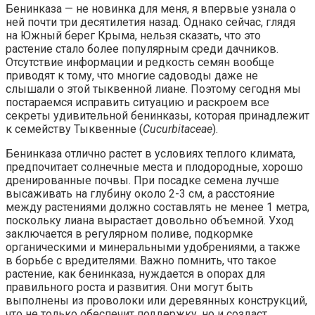
Бенинказа — не новинка для меня, я впервые узнала о
ней почти три десятилетия назад. Однако сейчас, глядя
на Южный берег Крыма, нельзя сказать, что это
растение стало более популярным среди дачников.
Отсутствие информации и редкость семян вообще
приводят к тому, что многие садоводы даже не
слышали о этой тыквенной лиане. Поэтому сегодня мы
постараемся исправить ситуацию и раскроем все
секреты удивительной бенинказы, которая принадлежит
к семейству Тыквенные (
Cucurbitaceae
).
Бенинказа отлично растет в условиях теплого климата,
предпочитает солнечные места и плодородные, хорошо
дренированные почвы. При посадке семена лучше
высаживать на глубину около 2-3 см, а расстояние
между растениями должно составлять не менее 1 метра,
поскольку лиана вырастает довольно объемной. Уход
заключается в регулярном поливе, подкормке
органическими и минеральными удобрениями, а также
в борьбе с вредителями. Важно помнить, что такое
растение, как бенинказа, нуждается в опорах для
правильного роста и развития. Они могут быть
выполнены из проволоки или деревянных конструкций,
что не только обеспечит поддержку, но и создаст