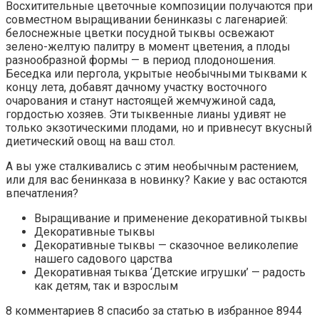
Восхитительные цветочные композиции получаются при
совместном выращивании бенинказы с лагенарией:
белоснежные цветки посудной тыквы освежают
зелено-желтую палитру в момент цветения, а плоды
разнообразной формы — в период плодоношения.
Беседка или пергола, укрытые необычными тыквами к
концу лета, добавят дачному участку восточного
очарования и станут настоящей жемчужиной сада,
гордостью хозяев. Эти тыквенные лианы удивят не
только экзотическими плодами, но и привнесут вкусный
диетический овощ на ваш стол.
А вы уже сталкивались с этим необычным растением,
или для вас бенинказа в новинку? Какие у вас остаются
впечатления?
Выращивание и применение декоративной тыквы
Декоративные тыквы
Декоративные тыквы — сказочное великолепие
нашего садового царства
Декоративная тыква ‘Детские игрушки’ — радость
как детям, так и взрослым
8 комментариев 8 спасибо за статью в избранное 8944