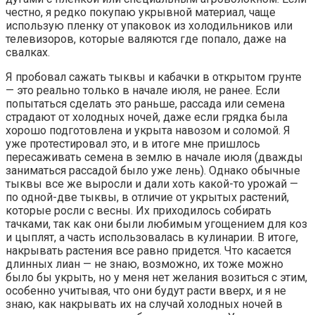
честно, я редко покупаю укрывной материал, чаще
использую пленку от упаковок из холодильников или
телевизоров, которые валяются где попало, даже на
свалках.
Я пробовал сажать тыквы и кабачки в открытом грунте
— это реально только в начале июля, не ранее. Если
попытаться сделать это раньше, рассада или семена
страдают от холодных ночей, даже если грядка была
хорошо подготовлена и укрыта навозом и соломой. Я
уже протестировал это, и в итоге мне пришлось
пересаживать семена в землю в начале июля (дважды
заниматься рассадой было уже лень). Однако обычные
тыквы все же выросли и дали хоть какой-то урожай —
по одной-две тыквы, в отличие от укрытых растений,
которые росли с весны. Их приходилось собирать
тачками, так как они были любимым угощением для коз
и цыплят, а часть использовалась в кулинарии. В итоге,
накрывать растения все равно придется. Что касается
длинных лиан — не знаю, возможно, их тоже можно
было бы укрыть, но у меня нет желания возиться с этим,
особенно учитывая, что они будут расти вверх, и я не
знаю, как накрывать их на случай холодных ночей в